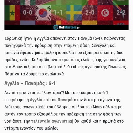
Σαρωτική ήταν η Αγγλία απέναντι στον Παναμά (6-1), παίρνοντας
πανηγυρικά την πρόκριση στην επόμενη φάση. Σενεγάλη και
Ιαπωνία έφεραν μια… βολική ισοπαλία που εξυπηρετεί και τις δύο
ομάδες, ενώ η Κολομβία αναπτέρωσε τις ελπίδες της για συνέχεια
στο Μουντιάλ, με το επιβλητικό 3-0 επί της αγνώριστης Πολωνίας.
Πάμε να τα δούμε πιο αναλυτικά.
Αγγλία – Παναμάς : 6-1
Δεν αστειεύονται τα “λιοντάρια”! Με το εκκωφαντικό 6-1
επικράτησε η
Αγγλία
επί του
Παναμά
στον δεύτερο αγώνα της
δεύτερης αγωνιστικής του έβδομου ομίλου του Μουντιάλ και με
αυτόν τον τρόπο εξασφάλισε την πρόκρισή της στην φάση των
νοκ άουτ. Την
τελευταία αγωνιστική
θα κριθεί και η πρωτιά στο
ντέρμπι εναντίον του Βελγίου.