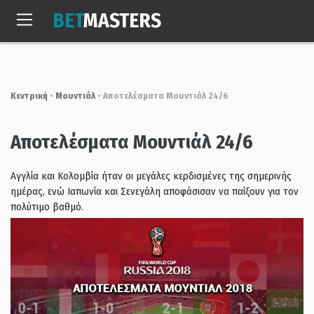
Skip
BET
MASTERS
to
Κυρ, 9 Αυγ. 2026
10:22:09
content
Κεντρική
•
Μουντιάλ
•
Αποτελέσματα Μουντιάλ 24/6
Αποτελέσματα Μουντιάλ 24/6
Αγγλία και Κολομβία ήταν οι μεγάλες κερδισμένες της σημερινής
ημέρας, ενώ Ιαπωνία και Σενεγάλη αποφάσισαν να παίξουν για τον
πολύτιμο βαθμό.