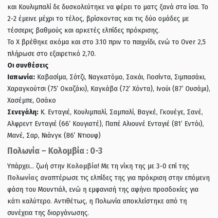
και Κουλιμπαλί δε δυσκολεύτηκε να φέρει το ματς ξανά στα ίσα. Το
2-2 έμεινε μέχρι το τέλος, βρίσκοντας και τις δύο ομάδες με
τέσσερις βαθμούς και αρκετές ελπίδες πρόκρισης.
Το Χ βρέθηκε ακόμα και στο 3.10 πριν το παιχνίδι, ενώ το Over 2,5
πλήρωσε στο εξαιρετικό 2,70.
Οι συνθέσεις
Ιαπωνία:
Καβασίμα, Σότζι, Ναγκατόμο, Σακάι, Γιοσίντα, Σιμπασάκι,
Χαραγκούτσι (75’ Οκαζάκι), Καγκάβα (72’ Χόντα), Ινούι (87’ Ουσάμι),
Χασέμπε, Οσάκο
Σενεγάλη:
Κ. Ενταγιέ, Κουλιμπαλί, Σαμπαλί, Βαγκέ, Γκουέγε, Σανέ,
Αλφρεντ Ενταγιέ (66’ Κουγιατέ), Παπέ Αλιουνέ Ενταγιέ (81’ Εντόι),
Μανέ, Σαρ, Νιάνγκ (86’ Ντιουφ)
Πολωνία – Κολομβία : 0-3
Υπάρχει… ζωή στην
Κολομβία
! Με τη νίκη της με 3-0 επί της
Πολωνίας
αναπτέρωσε τις ελπίδες της για πρόκριση στην επόμενη
φάση του Μουντιάλ, ενώ η εμφανισή της αφήνει προσδοκίες για
κάτι καλύτερο. Αντιθέτως, η Πολωνία αποκλείστηκε από τη
συνέχεια της διοργάνωσης.