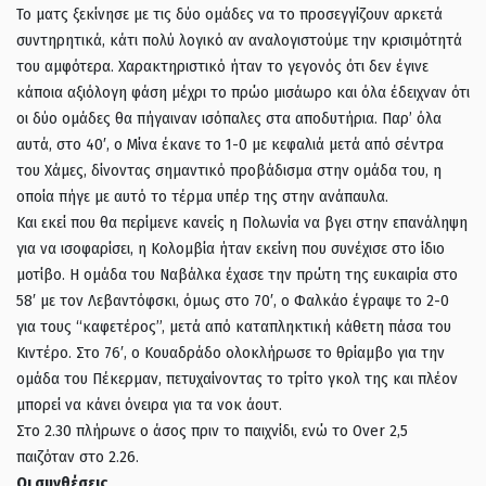
Το ματς ξεκίνησε με τις δύο ομάδες να το προσεγγίζουν αρκετά
συντηρητικά, κάτι πολύ λογικό αν αναλογιστούμε την κρισιμότητά
του αμφότερα. Χαρακτηριστικό ήταν το γεγονός ότι δεν έγινε
κάποια αξιόλογη φάση μέχρι το πρώο μισάωρο και όλα έδειχναν ότι
οι δύο ομάδες θα πήγαιναν ισόπαλες στα αποδυτήρια. Παρ’ όλα
αυτά, στο 40′, ο Μίνα έκανε το 1-0 με κεφαλιά μετά από σέντρα
του Χάμες, δίνοντας σημαντικό προβάδισμα στην ομάδα του, η
οποία πήγε με αυτό το τέρμα υπέρ της στην ανάπαυλα.
Και εκεί που θα περίμενε κανείς η Πολωνία να βγει στην επανάληψη
για να ισοφαρίσει, η Κολομβία ήταν εκείνη που συνέχισε στο ίδιο
μοτίβο. Η ομάδα του Ναβάλκα έχασε την πρώτη της ευκαιρία στο
58′ με τον Λεβαντόφσκι, όμως στο 70′, ο Φαλκάο έγραψε το 2-0
για τους “καφετέρος”, μετά από καταπληκτική κάθετη πάσα του
Κιντέρο. Στο 76′, ο Κουαδράδο ολοκλήρωσε το θρίαμβο για την
ομάδα του Πέκερμαν, πετυχαίνοντας το τρίτο γκολ της και πλέον
μπορεί να κάνει όνειρα για τα νοκ άουτ.
Στο 2.30 πλήρωνε ο άσος πριν το παιχνίδι, ενώ το Over 2,5
παιζόταν στο 2.26.
Οι συνθέσεις