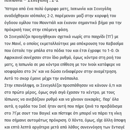
Ύστερα από ένα πολύ όμορφο ματς,
Ιαπωνία
και
Σενεγάλη
αναδείχθηκαν ισόπαλες 2-2, παρέμειναν μαζί στην κορυφή του
όγδοου ομίλου του Μουντιάλ και έκαναν σημαντικό βήμα για την
πρόκρισή τους στην επόμενη φάση.
Οι Σενεγαλέζοι προηγήθηκαν σχετικά νωρίς στο παιχνίδι (11′) με
τον Μανέ, ο οποίος εκμεταλλεύτηκε μια απόκρουση του Καβασίμα
που έστειλε την μπάλα στα πόδια του και έτσι έγραψε το 1-0. Οι
Αφρικανοί συνέχισαν στον ίδιο ρυθμό, όμως κόντρα στη ροή του
ματς, η Ιαπωνία σε μια κόντρα επίθεση με τον Ινούι κατάφερε να
ισοφαρίσει στο 34′ και να δώσει ενδιαφέρον στην αναμέτρηση.
Αυτό το σκορ έμεινε μέχρι την ανάπαυλα.
Στην επανάληψη, οι Σενεγαλέζοι προσπάθησαν να κάνουν ό,τι και
στο πρώτο μέρος, όμως σιγά σιγά έχασαν το κέντρο, με τους
Ιάπωνες να ανεβάζουν ρυθμό και να χάνουν ευκαιρίες. Παρ’ όλα
αυτά, η ομάδα του Σισέ ήταν αυτή που πήρε ξανά το προβάδισμα
στο 71΄με σουτ του Βαγκέ και πίστεψε ότι μπορεί να πάρει τη νίκη
που σήμαινε αυτομάτως πρόκριση. Ο Χόντα, όμως, είχε άλλη άποψη
και επτά λεπτά αργότερα μετά από λάθος συνεννόηση των Εντιαγέ