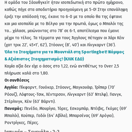
Η ομάδα του Σάουθγκεϊτ ήταν ισοπεδωτική στο πρώτο ημίχρονο,
καθώς πήγε στα αποδυτήριο προηγούμενη με 5-0! Στην επανάληψη
έριξε την απόδοσή της, έκανε το 6-0 με το οποίο θα της έφτανε
και μια ισοπαλία με το Βέλγιο για την πρωτιά, όμως ο Μπαλόι της
τα… χάλασε, μειώνοντας στο 78′ σε 6-1, αποτέλεσμα που έμεινε
μέχρι το τέλος. Τα τέρματα για τους Άγγλους πέτυχαν οι Χάρι Κέιν
(χατ τρικ 22′, 45+1′, 62′), Στόουνς (8′, 40′) και Λίνγκαρντ (36′).
Όλα τα Στοιχήματα για το Μουντιάλ στη Sportingbet! Νόμιμος
& Αξιόπιστος
Στοιχηματισμός! (ΚΛΙΚ ΕΔΩ)
Καμία αξία δεν είχε ο άσος στο 1,22, ενώ αντιθέτως το Over 2,5
πλήρωσε καλά στο 1,80.
Οι συνθέσεις
Αγγλία:
Πίκφορντ, Γουόκερ, Στόουνς, Μαγκουάιρ, Τρίπιερ (70′
Ρόουζ), Λόφτους-Τσικ, Χέντερσον, Λίνγκαρντ (63′ Ντελφ), Γιανγκ,
Στέρλινγκ, Κέιν (63′ Βάρντι).
Παναμάς:
Πενέδο, Μουρίγιο, Τόρες, Εσκομπάρ, Ντέιβις, Γκόμες (69′
Μπαλόι), Κούπερ, Γοδόι (64′ Αβίλα), Μπαρσένας (69′ Αρόγιο),
Ροντρίγκες, Πέρες.
Ιαπωνία – Σενεγάλη : 2-2