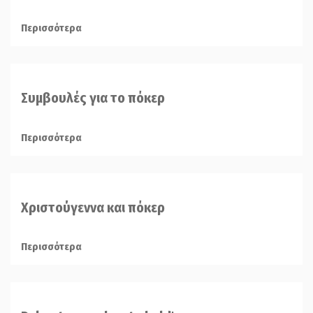
Περισσότερα
Συμβουλές για το πόκερ
Περισσότερα
Χριστούγεννα και πόκερ
Περισσότερα