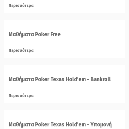
Περισσότερα
Μαθήματα Poker Free
Περισσότερα
Μαθήματα Poker Texas Hold'em - Bankroll
Περισσότερα
Μαθήματα Poker Texas Hold'em - Υπομονή