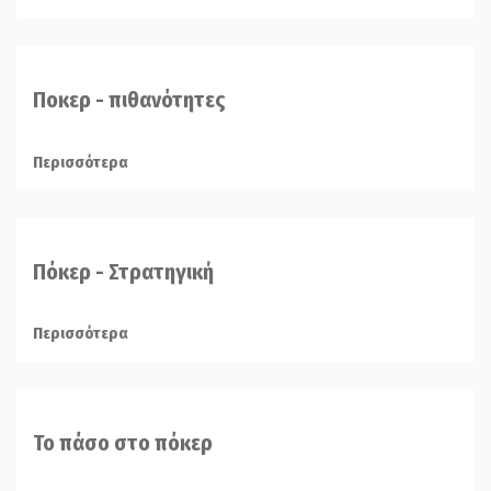
Ποκερ - πιθανότητες
Περισσότερα
Πόκερ - Στρατηγική
Περισσότερα
Το πάσο στο πόκερ