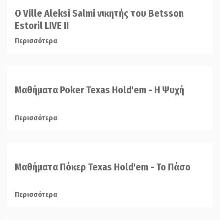
Ο Ville Aleksi Salmi νικητής του Betsson
Estoril LIVE II
Περισσότερα
Μαθήματα Poker Texas Hold'em - Η Ψυχή
Περισσότερα
Μαθήματα Πόκερ Texas Hold'em - Το Πάσο
Περισσότερα