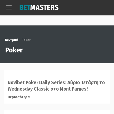
Skip
BET
MASTERS
to
Πεμ, 6 Αυγ. 2026
04:59:55
content
Κεντρική
•
Poker
Poker
Novibet Poker Daily Series: Αύριο Τετάρτη το
Wednesday Classic στο Mont Parnes!
Περισσότερα