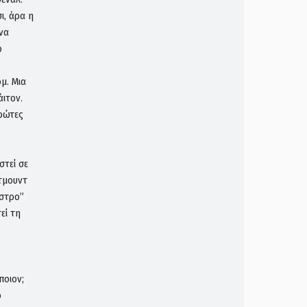
ι, άρα η
να
ο
μ. Μια
ιτον.
πρώτες
στεί σε
ρτμουντ
άστρο”
εί τη
ποιον;
ρ