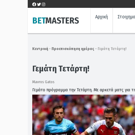
Skip
to
content
Αρχική
Στοιχημα
BET
MASTERS
Κεντρική
•
Προεπισκόπηση ημέρας
•
Γεμάτη Τετάρτη!
Γεμάτη Τετάρτη!
Mavros Gatos
Γεμάτο πρόγραμμα την Τετάρτη. Με αρκετά ματς για την