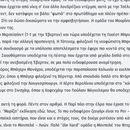
που έρχεται από νίκη σ’ ένα άλλο λονδρέζικο ντέρμπι, αυτό με την Τσέλσ
ιτεντ, δεν κατάφερε να βάλει “φωτιά” στο πρωτάθλημα και πλέον πρέπει 
 Σίτι να δώσει δικαιώματα να την αμφισβητήσουν. Η ομάδα του Μουρίνι
κον της.
υ Μερσεϊσάιντ (1-1 με την Έβερτον) και τώρα υποδέχεται τη Γουέστ Μπρο
, παρά την αλλαγή προπονητή. Η Τότεναμ, φιλοξενεί τη νεοφώτιστη Μπρά
α σε συνδυασμό με τα υπόλοιπα αποτελέσματα την έφερε πιο κοντά στις 
ς, η Σαουθάμπτον υποδέχεται τη Λέστερ που έρχεται από μεγάλο διπλό στο
εί την ανεβασμένη Έβερτον, σε μια πολύ ενδιαφέρουσα αναμέτρηση.
πόρος Μπάγερν Μονάχου, υποδέχεται την παραπαίουσα Κολωνία κι ευελπι
ζεν, όπου η Μπάγερ φιλοξενεί τη Βέρντερ. Από σπουδαίο διπλό στο Ντό
ας φιλοξενεί την Άουγκσμπουργκ. Η Χέρτα Βερολίνου υποδέχεται στο “κ
με στο Σινσχάιμ, όπου η Χοφενχάιμ του Γιούλιαν Νάγκελσμαν θα υποδεχτ
ς αυτή τη φορά. Πέντε στον αριθμό. Η Παρί πάει στην έδρα που έχασε το
“Μυρίζει” εκδίκηση εδώ; Ίσως. Το πιο ενδιαφέρον ζευγάρι είναι το Ρεν –
παϊκά εισιτήρια, που είναι και ο στόχος τους. Θα δούμε ροτέισον από κά
ν, είναι το Μονπελιέ – Λυών. Πολύ “die hard” ομάδα η Μονπελιέ του Ντε