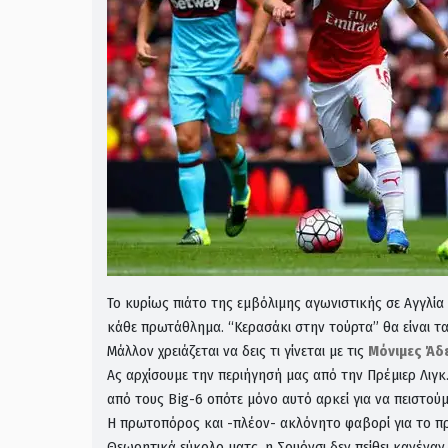
Το κυρίως πιάτο της εμβόλιμης αγωνιστικής σε Αγγλία 
κάθε πρωτάθλημα. “Κερασάκι στην τούρτα” θα είναι τα 
Μάλλον χρειάζεται να δεις τι γίνεται με τις
Μόνιμες Άδε
Ας αρχίσουμε την περιήγησή μας από την Πρέμιερ Λιγκ
από τους Big-6 οπότε μόνο αυτό αρκεί για να πειστού
Η πρωτοπόρος και -πλέον- ακλόνητο φαβορί για το πρωτ
Θεωρητικά εύκολο ματς, η Σουόνσι δεν πείθει κανέναν 