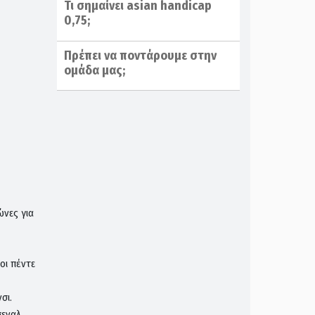
Τι σημαίνει asian handicap
0,75;
Πρέπει να ποντάρουμε στην
ομάδα μας;
ώνες για
οι πέντε
σι.
σεναλ.