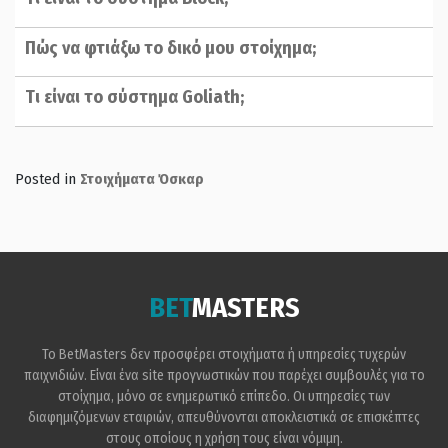
Πώς να φτιάξω το δικό μου στοίχημα;
Tι είναι το σύστημα Goliath;
Posted in
Στοιχήματα Όσκαρ
BET
MASTERS
Το BetMasters δεν προσφέρει στοιχήματα ή υπηρεσίες τυχερών
παιχνιδιών. Είναι ένα site προγνωστικών που παρέχει συμβουλές για το
στοίχημα, μόνο σε ενημερωτικό επίπεδο. Οι υπηρεσίες των
διαφημιζόμενων εταιριών, απευθύνονται αποκλειστικά σε επισκέπτες
στους οποίους η χρήση τους είναι νόμιμη.