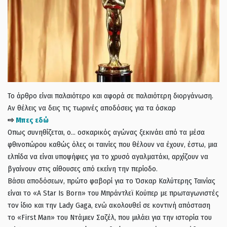
Το άρθρο είναι παλαιότερο και αφορά σε παλαιότερη διοργάνωση.
Αν θέλεις να δεις τις τωρινές αποδόσεις για τα όσκαρ
⇨
Μπες εδώ
Οπως συνηθίζεται, ο… οσκαρικός αγώνας ξεκινάει από τα μέσα
φθινοπώρου καθώς όλες οι ταινίες που θέλουν να έχουν, έστω, μια
ελπίδα να είναι υποψήφιες για το χρυσό αγαλματάκι, αρχίζουν να
βγαίνουν στις αίθουσες από εκείνη την περίοδο.
Βάσει αποδόσεων, πρώτο φαβορί για το Όσκαρ Καλύτερης Ταινίας
είναι το «A Star Is Born» του Μπράντλεϊ Κούπερ με πρωταγωνιστές
τον ίδιο και την Lady Gaga, ενώ ακολουθεί σε κοντινή απόσταση
το «First Man» του Ντάμιεν Σαζέλ, που μιλάει για την ιστορία του