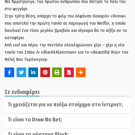
Νιλ Άρμστρονγκ, του πρώτου ανθρώπου που πάτησε το πόδι του
στο φεγγάρι.
Στην τρίτη θέση, υπάρχει το φιλμ του Αλφόνσο Κουαρόν «Roma»
που αποτελεί την πρώτη ταινία σε παραγωγή του Netflix, η οποία
διεκδικεί ένα τόσο μεγάλο βραβείο και σίγουρα θα το αξίζει αν τα
καταφέρει.
Από εκεί και πέρα, την πεντάδα ολοκληρώνουν χέρι – χέρι η νέα
ταινία του Σπάικ Λι «BlacKkKlansman» και το «Beautiful Boy» του
Φέλιξ Βαν Γκρόνινγκερ.
Σε ενδιαφέρει
Τι χρειάζεται για να παίξω στοίχημα στο ίντερνετ;
Τι είναι το Draw No Bet;
Tι είναι το σύστημα Block;