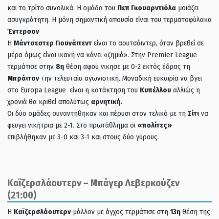
και το τρίτο συνολικά. Η ομάδα του
Πεπ Γκουαρντιόλα
μοιάζει
ασυγκράτητη. Η μόνη σημαντική απουσία είναι του τερματοφύλακα
Έντερσον
Η
Μάντσεστερ Γιουνάιτεντ
είναι το αουτσάιντερ, όταν βρεθεί σε
μέρα όμως είναι ικανή να κάνει «ζημιά». Στην Premier League
τερμάτισε στην
8η
θέση αφού νικησε με 0-2 εκτός έδρας τη
Μπράιτον
την τελευταία αγωνιστική. Μοναδική ευκαιρία να βγει
στο Europa League είναι η κατάκτηση του
Κυπέλλου
αλλιώς η
χρονιά θα κριθεί απολύτως
αρνητική.
Οι δύο ομάδες συναντηθηκαν και πέρυσι στον τελικό με τη
Σίτι
να
φευγει νικήτρια με 2-1. Στο πρωτάθλημα οι
«πολίτες»
επιβλήθηκαν με 3-0 και 3-1 και στους δύο γύρους.
Καϊζερσλάουτερν – Μπάγερ Λεβερκούζεν
(21:00)
Η
Καϊζερσλάουτερν
μάλλον με άγχος τερμάτισε στη
13η
θέση της