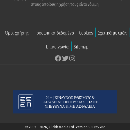
στους οποίους η χρήση τους είναι νόμιμη.
Όροι χρήσης – Προσωπικά δεδομένα – Cookies
Σχετικά με εμάς
Επικοινωνία
Sitemap
© 2005 - 2026, Clickit Media Ltd. Version 9.0 rev.76c