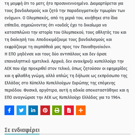
τη µοµφή ότι το ματς ήτο προσυνεννοηµένο. Διαμαρτύρεται για
τους βανδαλισµούς και ζητά την παραδειγµατικήν τιµωρίαν των
ενόχων». Ο Ολυμπιακός, από τη μεριά του, κινήθηκε στα ίδια
επίπεδα, σημειώνοντας ότι «ουδείς έχει το δικαίωμα να
κατασπιλώνει την ιστορία του Ολυμπιακού, τους αθλητάς του και
τη διοίκησή του. Αποδοκιμάζουμε τους βανδαλισμούς και
εκφράζουμε τη συμπάθειά μας προς τον Παναθηναϊκόv».
Η ΕΠΟ μηδένισε και τους δύο αντιπάλους και δεν όρισε
επαναληπτικό ημιτελικό. Αρχικά, δεν ανακήρυξε κυπελλούχο την
ΑΕΚ που είχε προκριθεί στον τελικό, όπως ζητούσαν οι εφημερίδες
και η φίλαθλη γνώμη, αλλά απλώς τη δήλωσε ως εκπρόσωπο της
Ελλάδας στο Κύπελλο Κυπελλούχων Ευρώπης της επόμενης
περιόδου. Φυσικά, αργότερα, αυτή η αδικία αποκαταστάθηκε και η
ΕΠΟ αναγνώρισε την ΑΕΚ ως Κυπελλούχο Ελλάδας για το 1964.
Σε ενδιαφέρει