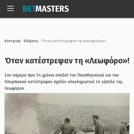
Skip
BET
MASTERS
to
Σαβ, 8 Αυγ. 2026
11:05:59
content
Κεντρική
•
Ειδήσεις
•
Όταν κατέστρεψαν τη «Λεωφόρο»!
Όταν κατέστρεψαν τη «Λεωφόρο»!
Σαν σήμερα πριν 54 χρόνια οπαδοί του Παναθηναϊκού και του
Ολυμπιακού κατέστρεψαν σχεδόν ολοκληρωτικά το γήπεδο της
Λεωφόρου.