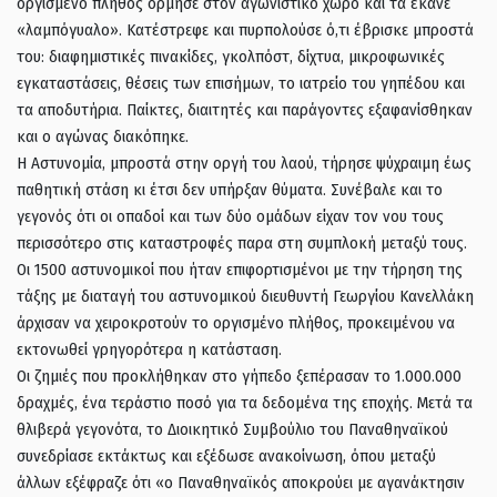
οργισμένο πλήθος όρμησε στον αγωνιστικό χώρο και τα έκανε
«λαμπόγυαλο». Κατέστρεφε και πυρπολούσε ό,τι έβρισκε μπροστά
του: διαφημιστικές πινακίδες, γκολπόστ, δίχτυα, μικροφωνικές
εγκαταστάσεις, θέσεις των επισήμων, το ιατρείο του γηπέδου και
τα αποδυτήρια. Παίκτες, διαιτητές και παράγοντες εξαφανίσθηκαν
και ο αγώνας διακόπηκε.
Η Αστυνομία, μπροστά στην οργή του λαού, τήρησε ψύχραιμη έως
παθητική στάση κι έτσι δεν υπήρξαν θύματα. Συνέβαλε και το
γεγονός ότι οι οπαδοί και των δύο ομάδων είχαν τον νου τους
περισσότερο στις καταστροφές παρα στη συμπλοκή μεταξύ τους.
Οι 1500 αστυνομικοί που ήταν επιφορτισμένοι με την τήρηση της
τάξης με διαταγή του αστυνομικού διευθυντή Γεωργίου Κανελλάκη
άρχισαν να χειροκροτούν το οργισμένο πλήθος, προκειμένου να
εκτονωθεί γρηγορότερα η κατάσταση.
Οι ζημιές που προκλήθηκαν στο γήπεδο ξεπέρασαν το 1.000.000
δραχμές, ένα τεράστιο ποσό για τα δεδομένα της εποχής. Μετά τα
θλιβερά γεγονότα, το Διοικητικό Συμβούλιο του Παναθηναϊκού
συνεδρίασε εκτάκτως και εξέδωσε ανακοίνωση, όπου μεταξύ
άλλων εξέφραζε ότι «ο Παναθηναϊκός αποκρούει με αγανάκτησιν