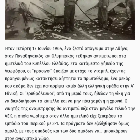
Ήταν Τετάρτη 17 Ιουνίου 1964, ένα ζεστό απόγευμα στην Αθήνα,
όταν Παναθηναϊκός και Ολυμπιακός τέθηκαν αντιμέτωποι στα
ημιτελικά του Κυπέλλου Ελλάδας. Στο κατάμεστο γήπεδο της
Λεωφόρου, οι “πράσινοι” έπαιζαν με στόχο το νταμπλ, έχοντας
προηγουμένως κατακτήσει αήττητοι το πρωτάθλημα, ένα ρεκόρ
που ακόμα δεν έχει καταρρίψει καμία άλλη ελληνική ομάδα στην Α’
Εθνική. Οι “ερυθρόλευκοι”, από τη μεριά τους, ήθελαν τη νίκη για
να διεκδικήσουν το κύπελλο και να μην πάει χαμένη η χρονιά. Ο
νικητής της αναμέτρησης θα αντιμετώπιζε στον μεγάλο τελικό την
ΑΕΚ, η οποία νωρίτερα στον άλλο ημιτελικό είχε ξεπεράσει το
εμπόδιο του Πιερικού με 3-1. Τα πράγματα δεν εξελίχθησαν όμως
ομαλά, με τους οπαδούς και των δύο ομάδων να… μπουκάρουν
στον αγωνιστικό χώρο.