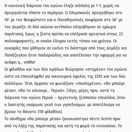
Η κανονική διάρκεια του αγώνα έληξε ισόπαλη με 1-1, χωρίς να
προμηνύεται τίποτα το περίεργο. Ο Ολυμπιακός προηγήθηκε στο
16′ με τον Νεοφώτιστο και ο Παναθηναϊκός ισοφάρισε στο 36′ με
τον Δομάζο. Οι δύο αιώνιοι αντίπαλοι οδηγήθηκαν σε ημίωρη
παράταση, όμως η ζέστη πρέπει να επέδρασε αρνητικά στους 22
ποδοσφαιριστές, οι οποίοι έδειχαν εκτός τόπου και χρόνου. Οι
ευκαιρίες που χάθηκαν σε εκείνο το διάστημα από τους Δομάζο και
Παπάζογλου ήταν παιδαριώδεις και αποτέλεσαν την αφορμή για να
ανάψει η… σπίθα!
Οι φίλαθλοι και των δύο ομάδων θεώρησαν «στημένο» τον αγώνα,
ώστε να επαναληφθεί για οικονομικό όφελος της ΕΠΟ και των δύο
συλλόγων. Έτσι, άρχισαν να φωνάζουν: «πουλημένοι», «θα μπούμε
μέσα», «θα το κάνουμε… Περού». (Λίγες μέρες πριν, κατά τη
διάρκεια του αγώνα Περού – Αργεντινής ξέσπασαν επεισόδια, όταν
ο διαιτητής ακύρωσε γκολ των γηπεδούχων, με αποτέλεσμα να
βρουν το θάνατο 318 φίλαθλοι).
Το σύνθημα «θα μπούμε μέσα» ξανακούστηκε πέντε λεπτά πριν
από τη λήξη της παράτασης και αυτή τη φορά το εννοούσαν. Το