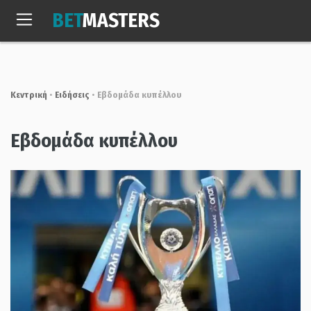
Skip
BET
MASTERS
to
Κυρ, 9 Αυγ. 2026
09:36:59
content
Κεντρική
•
Ειδήσεις
•
Εβδομάδα κυπέλλου
Εβδομάδα κυπέλλου