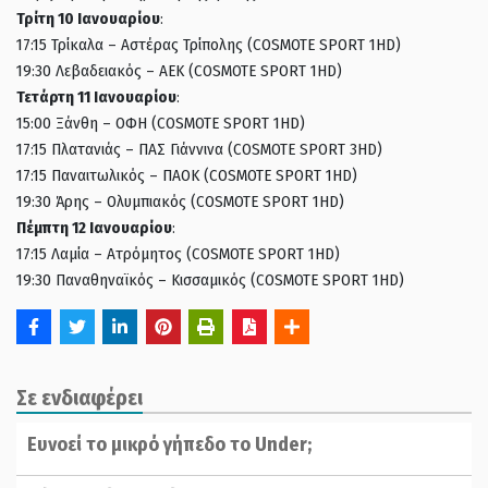
Τρίτη 10 Ιανουαρίου
:
17:15 Τρίκαλα – Αστέρας Τρίπολης (COSMOTE SPORT 1HD)
19:30 Λεβαδειακός – ΑΕΚ (COSMOTE SPORT 1HD)
Τετάρτη 11 Ιανουαρίου
:
15:00 Ξάνθη – ΟΦΗ (COSMOTE SPORT 1HD)
17:15 Πλατανιάς – ΠΑΣ Γιάννινα (COSMOTE SPORT 3HD)
17:15 Παναιτωλικός – ΠΑΟΚ (COSMOTE SPORT 1HD)
19:30 Άρης – Ολυμπιακός (COSMOTE SPORT 1HD)
Πέμπτη 12 Ιανουαρίου
:
17:15 Λαμία – Ατρόμητος (COSMOTE SPORT 1HD)
19:30 Παναθηναϊκός – Κισσαμικός (COSMOTE SPORT 1HD)
Σε ενδιαφέρει
Ευνοεί το μικρό γήπεδο το Under;