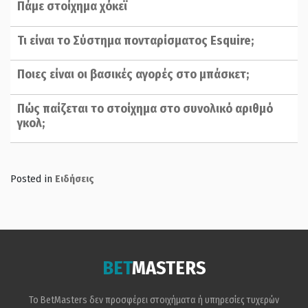
Πάμε στοίχημα χόκεϊ
Τι είναι το Σύστημα πονταρίσματος Esquire;
Ποιες είναι οι βασικές αγορές στο μπάσκετ;
Πώς παίζεται το στοίχημα στο συνολικό αριθμό
γκολ;
Posted in
Ειδήσεις
BET
MASTERS
Το BetMasters δεν προσφέρει στοιχήματα ή υπηρεσίες τυχερών