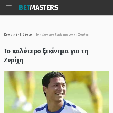
Skip
BET
MASTERS
to
Παρ, 7 Αυγ. 2026
08:31:11
content
Κεντρική
•
Ειδήσεις
•
Το καλύτερο ξεκίνημα για τη Ζυρίχη
Το καλύτερο ξεκίνημα για τη
Ζυρίχη