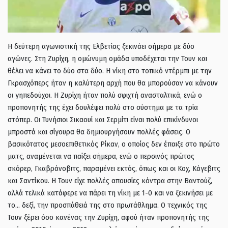
Η δεύτερη αγωνιστική της Ελβετίας ξεκινάει σήμερα με δύο
αγώνες. Στη Ζυρίχη, η ομώνυμη ομάδα υποδέχεται την Τουν και
θέλει να κάνει το δύο στα δύο. Η νίκη στο τοπικό ντέρμπι με την
Γκρασχόπερς ήταν η καλύτερη αρχή που θα μπορούσαν να κάνουν
οι γηπεδούχοι. Η Ζυρίχη ήταν πολύ σφιχτή ανασταλτικά, ενώ ο
προπονητής της έχει δουλέψει πολύ στο σύστημα με τα τρία
στόπερ. Οι Τυνήσιοι Σικαουί και Σερμίτι είναι πολύ επικίνδυνοι
μπροστά και σίγουρα θα δημιουργήσουν πολλές φάσεις. Ο
βασικότατος μεσοεπιθετικός Ρίκαν, ο οποίος δεν έπαιξε στο πρώτο
ματς, αναμένεται να παίξει σήμερα, ενώ ο περσινός πρώτος
σκόρερ, Γκαβράνοβιτς, παραμένει εκτός, όπως και οι Κοχ, Κάγεβιτς
και Σαντίκου. Η Τουν είχε πολλές απουσίες κόντρα στην Βαντούζ,
αλλά τελικά κατάφερε να πάρει τη νίκη με 1-0 και να ξεκινήσει με
το… δεξί, την προσπάθειά της στο πρωτάθλημα. Ο τεχνικός της
Τουν ξέρει όσο κανένας την Ζυρίχη, αφού ήταν προπονητής της