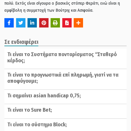
πολύ. Εκτός είναι σίγουρα ο βασικός στόπερ Φεράτι, ενώ είναι η
αμφίβολη η συμμετοχή των Βούτριχ και Ασιφούα.
Σε ενδιαφέρει
Τι είναι το Συστήματα πονταρίσματος “Σταθερό
κέρδος;
Τι είναι το προγνωστικά επί πληρωμή, γιατί να τα
αποφύγουμε;
Τι σημαίνει asian handicap 0,75;
Τι είναι το Sure Bet;
Tι είναι το σύστημα Block;