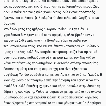
από το 2010 έως το 2012 και παλιότερα έκανε σπουδαία καριέρα
ως ποδοσφαιριστής της. Ο νεοαποκτηθείς Ισραηλινός μέσος Ζίνο
δεν θα παίξει για τους φιλοξενούμενους, ενώ εκτός αποστολής
έμειναν και οι Σκιρίντζι, Σουλμόνι. Οι δύο τελευταίοι λογίζονται ως
βασικοί.
Στο άλλο ματς της ημέρας,η Ααράου παίζει με την Σιόν. Οι
γηπεδούχοι δεν ήταν κακοί στην πρεμιέρα, αλλά βρέθηκαν να
χάνουν με 2-0 νωρίς από την Βασιλεία, χάρη σε λάθη του
τερματοφύλακά τους. Από κει και έπειτα κατάφεραν να μειώσουν
προς το τέλος, αλλά δεν υπήρξε επιστροφή. Παίζει ένα αμυντικό
σύστημα, χωρίς καθαρόαιμο σέντερ φορ και με τον Γκιγκάξ να
κάνει τα πάντα ως προωθημένος. Ο Λετονός στόπερ Μπουλβίτις
έσπασε τη μύτη του και η συμμετοχή του είναι εξαιρετικά
αμφίβολη. Το ίδιο συμβαίνει και με τον Αργεντίνο στόπερ Γκαράτ. Η
Σιόν, όχι μόνο δεν πτοήθηκε από την άρνηση του Τζεντίλε να την
αναλάβει, αλλά έπαιξε ψυχωμένα και πήρε ισοπαλία στην δύσκολη
έδρα της Λουκέρνης. Μάλιστα, σύμφωνα με την εικόνα του αγώνα,
θα μπορούσε να είχε κερδίσει κιόλας. Ο μεσοεπιθετικός Καρλίτος
ήταν εξαιρετικός στο ντεμπούτο του και φάνηκε πως θα βοηθήσει