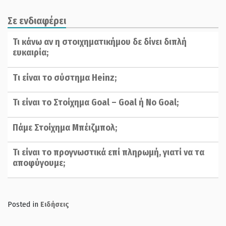
Σε ενδιαφέρει
Τι κάνω αν η στοιχηματικήμου δε δίνει διπλή
ευκαιρία;
Tι είναι το σύστημα Ηeinz;
Τι είναι το Στοίχημα Goal – Goal ή No Goal;
Πάμε Στοίχημα Μπέιζμπολ;
Τι είναι το προγνωστικά επί πληρωμή, γιατί να τα
αποφύγουμε;
Posted in
Ειδήσεις