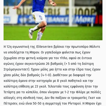
Η 12η αγωνιστική της Eliteserien βρίσκει την πρωτοπόρο Μόλντε
να υποδέχεται τη Μπραν. Οι γηπεδούχοι φαίνεται πως έχουν
ξεχωρίσει στην φετινή κούρσα για τον τίτλο, αφού σε έντεκα
αγώνες έχουν συγκεντρώσει 26 βαθμούς (+ 5 από τη δεύτερη
Στρόμσγκοντσετ). Έχουν μόλις μια ήττα και στην έδρα τους έχουν
χάσει μόλις δύο βαθμούς (4-1-0). Διαθέτουν με διαφορά την
καλύτερη άμυνα στην κατηγορία με 8 γκολ παθητικό και την
καλύτερη επίθεση με 23 γκολ. Τελευταία τους εμφάνιση ήταν την
Τετάρτη για το κύπελλο, όπου νίκησαν με 1-2 την Φλόρε με πολλές
αλλαγές στη σύνθεσή τους. Δεν θα παίξουν οι τραυματίες Γκατ και
Πέτερσεν, ενώ είναι 50-50 η συμμετοχή του Ρίνταροϊ. Η Μπραν έχει