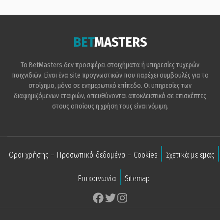
BET
MASTERS
Το BetMasters δεν προσφέρει στοιχήματα ή υπηρεσίες τυχερών
παιχνιδιών. Είναι ένα site προγνωστικών που παρέχει συμβουλές για το
στοίχημα, μόνο σε ενημερωτικό επίπεδο. Οι υπηρεσίες των
διαφημιζόμενων εταιριών, απευθύνονται αποκλειστικά σε επισκέπτες
στους οποίους η χρήση τους είναι νόμιμη.
Όροι χρήσης – Προσωπικά δεδομένα – Cookies
Σχετικά με εμάς
Επικοινωνία
Sitemap