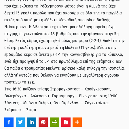
που έχει εκθέσει τη Ρόζενμποργκ φέτος είναι η άμυνά της (έχει
δεχτεί 15 γκολ), παρόλο που έχει σκοράρει σε όλα της τα παιχνίδια
εκτός από αυτό με τη Μόλντε. Μοναδική απουσία ο διεθνής
Ντίσκερουντ. Η Λίλεστρομ έχει κάνει μια αξιόλογη πορεία μέχρι
στιγμής συγκεντρώνοτας 18 βαθμούς που την φέρνουν στην 5η
θέση. Εκτός έδρας έχει ηττηθεί μόλις μια φορά (2-2-1). Διαθέτει την
δεύτερη καλύτερη άμυνα μετά τη Μόλντε (11 γκολ). Μέσα στην
εβδομάδα κέρδισε άνετα με 4-1 την Κονγκσβίγκερ για το κύπελλο,
ενώ είχε προηγηθεί το 5-1 στο πρωτάθλημα επί της Στάμπαεκ. Δεν
θα παίξει ο τραυματίας Μιέλντε. Βρίσκω καλή επιλογή την ισοπαλία,
αλλά γι’ αυτούς που θέλουν να κινηθούν με μεγαλύτερη σιγουριά
προτείνω το g/g.
Στις 16:30 παίζουν επίσης Στρομσγκοντσετ – Χαούγκεσουντ,
Βαλερένγκα – Αάλεσουντ, Σάρπσμποργ – Βίκινγκ και στις 19:00
Σάντνες – Μπόντο Γκλιμντ, Οντ Γκρένλαντ – Σόγκνταλ και
Στάμπαεκ – Σταρτ.