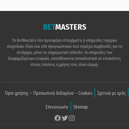
BET
MASTERS
Το BetMasters δεν προσφέρει στοιχήματα ή υπηρεσίες τυχερών
παιχνιδιών. Είναι ένα site προγνωστικών που παρέχει συμβουλές για το
στοίχημα, μόνο σε ενημερωτικό επίπεδο. Οι υπηρεσίες των
διαφημιζόμενων εταιριών, απευθύνονται αποκλειστικά σε επισκέπτες
στους οποίους η χρήση τους είναι νόμιμη.
Όροι χρήσης – Προσωπικά δεδομένα – Cookies
Σχετικά με εμάς
Επικοινωνία
Sitemap