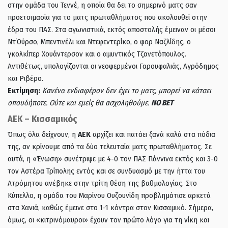
στην ομάδα του Τεννέ, η οποία θα δει το σημερινό ματς σαν
προετοιμασία για το ματς πρωταθλήματος που ακολουθεί στην
έδρα του ΠΑΣ. Στα αγωνιστικά, εκτός αποστολής έμειναν οι μέσοι
Ντ΄Ούρσο, Μπεντινέλι και Ντεφεντερίκο, ο φορ Ναζλίδης, ο
γκολκίπερ Χουάντερσον και ο αμυντικός Τζανετόπουλος.
Αντιθέτως, υπολογίζονται οι νεοφερμένοι Γαρουφαλιάς, Αγρόδημος
και Ριβέρο.
Εκτίμηση:
Κανένα ενδιαφέρον δεν έχει το ματς, μπορεί να κάτσει
οπουδήποτε. Ούτε και εμείς θα ασχοληθούμε.
ΝΟ ΒΕΤ
ΑΕΚ – Κισσαμικός
Όπως όλα δείχνουν, η
ΑΕΚ
αρχίζει και πατάει ξανά καλά στα πόδια
της, αν κρίνουμε από τα δύο τελευταία ματς πρωταθλήματος. Σε
αυτά, η «Ένωση» συνέτριψε με 4-0 τον ΠΑΣ Γιάννινα εκτός και 3-0
τον Αστέρα Τρίπολης εντός και σε συνδυασμό με την ήττα του
Ατρόμητου ανέβηκε στην τρίτη θέση της βαθμολογίας. Στο
Κύπελλο, η ομάδα του Μαρίνου Ουζουνίδη προβλημάτισε αρκετά
στα Χανιά, καθώς έμεινε στο 1-1 κόντρα στον Κισσαμικό. Σήμερα,
όμως, οι «κιτρινόμαυροι» έχουν τον πρώτο λόγο για τη νίκη και