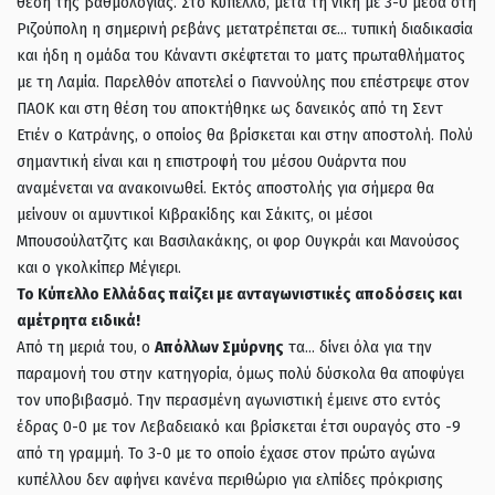
θέση της βαθμολογίας. Στο Κύπελλο, μετά τη νίκη με 3-0 μέσα στη
Ριζούπολη η σημερινή ρεβάνς μετατρέπεται σε… τυπική διαδικασία
και ήδη η ομάδα του Κάναντι σκέφτεται το ματς πρωταθλήματος
με τη Λαμία. Παρελθόν αποτελεί ο Γιαννούλης που επέστρεψε στον
ΠΑΟΚ και στη θέση του αποκτήθηκε ως δανεικός από τη Σεντ
Ετιέν ο Κατράνης, ο οποίος θα βρίσκεται και στην αποστολή. Πολύ
σημαντική είναι και η επιστροφή του μέσου Ουάρντα που
αναμένεται να ανακοινωθεί. Εκτός αποστολής για σήμερα θα
μείνουν οι αμυντικοί Κιβρακίδης και Σάκιτς, οι μέσοι
Μπουσούλατζιτς και Βασιλακάκης, οι φορ Ουγκράι και Μανούσος
και ο γκολκίπερ Μέγιερι.
To Κύπελλο Ελλάδας παίζει με ανταγωνιστικές αποδόσεις και
αμέτρητα ειδικά!
Από τη μεριά του, ο
Απόλλων Σμύρνης
τα… δίνει όλα για την
παραμονή του στην κατηγορία, όμως πολύ δύσκολα θα αποφύγει
τον υποβιβασμό. Την περασμένη αγωνιστική έμεινε στο εντός
έδρας 0-0 με τον Λεβαδειακό και βρίσκεται έτσι ουραγός στο -9
από τη γραμμή. Το 3-0 με το οποίο έχασε στον πρώτο αγώνα
κυπέλλου δεν αφήνει κανένα περιθώριο για ελπίδες πρόκρισης