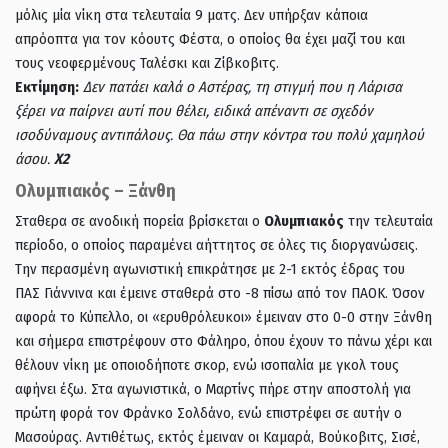
μόλις μία νίκη στα τελευταία 9 ματς. Δεν υπήρξαν κάποια
απρόοπτα για τον κόουτς Φέστα, ο οποίος θα έχει μαζί του και
τους νεοφερμένους Ταλέσκι και Ζίβκοβιτς.
Εκτίμηση:
Δεν πατάει καλά ο Αστέρας, τη στιγμή που η Λάρισα
ξέρει να παίρνει αυτί που θέλει, ειδικά απέναντι σε σχεδόν
ισοδύναμους αντιπάλους. Θα πάω στην κόντρα του πολύ χαμηλού
άσου.
Χ2
Ολυμπιακός – Ξάνθη
Σταθερα σε ανοδική πορεία βρίσκεται ο
Ολυμπιακός
την τελευταία
περίοδο, ο οποίος παραμένει αήττητος σε όλες τις διοργανώσεις.
Την περασμένη αγωνιστική επικράτησε με 2-1 εκτός έδρας του
ΠΑΣ Γιάννινα και έμεινε σταθερά στο -8 πίσω από τον ΠΑΟΚ. Όσον
αφορά το Κύπελλο, οι «ερυθρόλευκοι» έμειναν στο 0-0 στην Ξάνθη
και σήμερα επιστρέφουν στο Φάληρο, όπου έχουν το πάνω χέρι και
θέλουν νίκη με οποιοδήποτε σκορ, ενώ ισοπαλία με γκολ τους
αφήνει έξω. Στα αγωνιστικά, ο Μαρτίνς πήρε στην αποστολή για
πρώτη φορά τον Φράνκο Σολδάνο, ενώ επιστρέφει σε αυτήν ο
Μασούρας. Αντιθέτως, εκτός έμειναν οι Καμαρά, Βούκοβιτς, Σισέ,