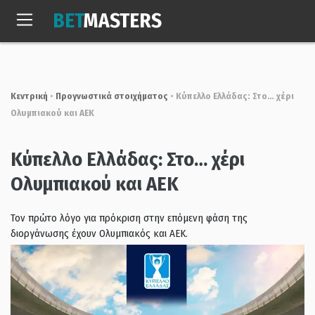
Skip
BET
MASTERS
to
Σαβ, 8 Αυγ. 2026
11:18:51
content
Κεντρική
•
Προγνωστικά στοιχήματος
•
Κύπελλο Ελλάδας: Στο… χέρι
Ολυμπιακού και ΑΕΚ
Κύπελλο Ελλάδας: Στο… χέρι
Ολυμπιακού και ΑΕΚ
Τον πρώτο λόγο για πρόκριση στην επόμενη φάση της
διοργάνωσης έχουν Ολυμπιακός και ΑΕΚ.