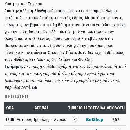
Κούτρης και Γκερέρο.
Από την άλλη, η
Ξάνθη
επέστρεψε στις νίκες στο πρωτάθλημα
μετά το 2-1 επί του Ατρόμητου εντός έδρας. Με αυτό το τρίποντο,
οι Ακρίτες ανέβηκαν στην 7η θέση και αναμένεται να δώσουν μάχη
για την πεντάδα. Στο Κύπελλο, κατάφεραν να κρατήσουν τον
Ολυμπιακό στο 0-0 εντός έδρας και τώρα κατεβαίνουν στον
Πειραιά με σκοπό να τα… δώσουν όλα για την πρόκριση, όσο
δύσκολο κι αν φαίνεται. Ο κόουτς Ράσταβατς δεν έχει διαθέσιμους
τους Φλίσκα, Ντε Λούκας, Σουλεϊμάν και Φασίδη.
Εκτίμηση:
Δεν υπάρχει άλλος δρόμος για τον Ολυμπιακό, εκτός από
τη νίκη και την πρόκριση. Αυτό είναι σίγουρα εφικτό για τους
Πειραιώτες, οι οποίοι όμως πιστεύω ότι μπορεί να δεχτούν γκολ,
παρ’ όλα αυτά.
GG
ΠΡΟΤΑΣΕΙΣ
ΩΡΑ
ΑΓΩΝΑΣ
ΣΗΜΕΙΟ
ΙΣΤΟΣΕΛΙΔΑ
ΑΠΟΔΟΣΗ
17:15
Αστέρας Τρίπολης – Λάρισα
Χ2
BetShop
2,52