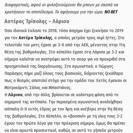
διαφορετικές, αφού οι φιλοξενούμενοι θα μπουν με σκοπό να
κρατήσουν το αποτέλεσμα. Το αφήνουμε για την ώρα.
NO BET
Αστέρας Τρίπολης – Λάρισα
Όσο ιδανικά έκλεισε το 2018, τόσο άσχημα έχει ξεκινήσει το 2019
για τον
Αστέρα Τρίπολης
, ο οποίος μετράει τρεις σερί ήττες. Στο
τελευταίο του ματς έχασε με 3-0 από την ΑΕΚ, μένοντας στην 11η
θέση της βαθμολογίας. Στο κύπελλο έχασε στη Λάρισα με 3-2 και
σήμερα καλείται να ανατρέψει αυτό το σκορ για να προκριθεί στα
προημιτελικά της διοργάνωσης. Στα αγωνιστικά, ο Γιώργος
Παράσχος πήρε μαζί όλους τους βασικούς, δείχνοντας ξεκάθαρα
πως ο θεσμός αποτελεί στόχο για την ομάδα του. Εκτός έμειναν οι
Ματρικάρντι, Σάλας και Μπαστιάνος.
Η
Λάρισα
, από την άλλη, βρίσκεται σε καλύτερη φάση από το
σημερινό της αντίπαλο. Την περασμένη αγωνιστική αναδείχθηκε
ισόπαλη 0-0 εντός έδρας με τον Άρη και ανέβηκε στην 9η θέση
της βαθμολογίας. Στο Κύπελλο, οι «βυσσινί» με τη νίκη τους 3-2
έχουν τον πρώτο λόγο για την πρόκριση σήμερα, όμως θα πρέπει
να είναι αρκετά προσεκτικοί, καθώς σε αυτό το γήπεδο μετρούν