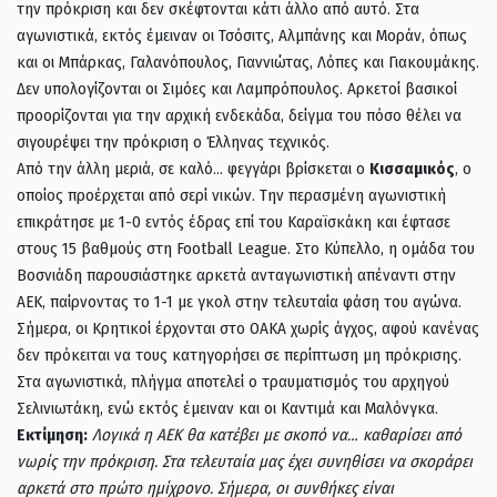
την πρόκριση και δεν σκέφτονται κάτι άλλο από αυτό. Στα
αγωνιστικά, εκτός έμειναν οι Τσόσιτς, Αλμπάνης και Μοράν, όπως
και οι Μπάρκας, Γαλανόπουλος, Γιαννιώτας, Λόπες και Γιακουμάκης.
Δεν υπολογίζονται οι Σιμόες και Λαμπρόπουλος. Αρκετοί βασικοί
προορίζονται για την αρχική ενδεκάδα, δείγμα του πόσο θέλει να
σιγουρέψει την πρόκριση ο Έλληνας τεχνικός.
Από την άλλη μεριά, σε καλό… φεγγάρι βρίσκεται ο
Κισσαμικός
, ο
οποίος προέρχεται από σερί νικών. Την περασμένη αγωνιστική
επικράτησε με 1-0 εντός έδρας επί του Καραϊσκάκη και έφτασε
στους 15 βαθμούς στη Football League. Στο Κύπελλο, η ομάδα του
Βοσνιάδη παρουσιάστηκε αρκετά ανταγωνιστική απέναντι στην
ΑΕΚ, παίρνοντας το 1-1 με γκολ στην τελευταία φάση του αγώνα.
Σήμερα, οι Κρητικοί έρχονται στο ΟΑΚΑ χωρίς άγχος, αφού κανένας
δεν πρόκειται να τους κατηγορήσει σε περίπτωση μη πρόκρισης.
Στα αγωνιστικά, πλήγμα αποτελεί ο τραυματισμός του αρχηγού
Σελινιωτάκη, ενώ εκτός έμειναν και οι Καντιμά και Μαλόνγκα.
Εκτίμηση:
Λογικά η ΑΕΚ θα κατέβει με σκοπό να… καθαρίσει από
νωρίς την πρόκριση. Στα τελευταία μας έχει συνηθίσει να σκοράρει
αρκετά στο πρώτο ημίχρονο. Σήμερα, οι συνθήκες είναι