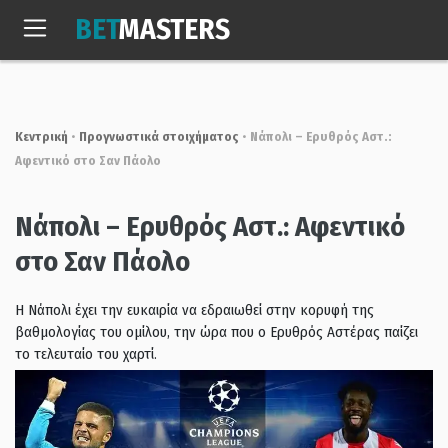
Skip
BET
MASTERS
to
Παρ, 7 Αυγ. 2026
16:43:26
content
Κεντρική
•
Προγνωστικά στοιχήματος
•
Νάπολι – Ερυθρός Αστ.:
Αφεντικό στο Σαν Πάολο
Νάπολι – Ερυθρός Αστ.: Αφεντικό
στο Σαν Πάολο
Η Νάπολι έχει την ευκαιρία να εδραιωθεί στην κορυφή της
βαθμολογίας του ομίλου, την ώρα που ο Ερυθρός Αστέρας παίζει
το τελευταίο του χαρτί.