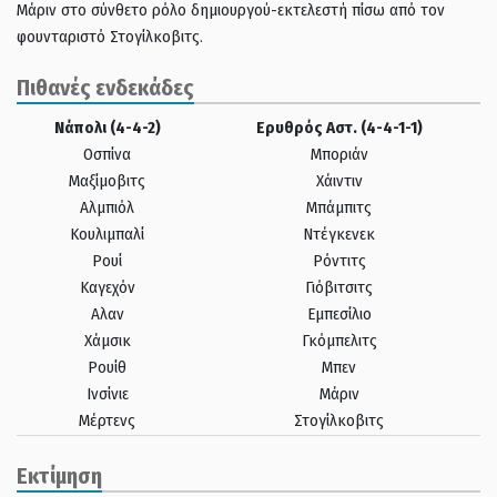
Μάριν στο σύνθετο ρόλο δημιουργού-εκτελεστή πίσω από τον
φουνταριστό Στογίλκοβιτς.
Πιθανές ενδεκάδες
Νάπολι (4-4-2)
Ερυθρός Αστ. (4-4-1-1)
Οσπίνα
Μποριάν
Μαξίμοβιτς
Χάιντιν
Αλμπιόλ
Μπάμπιτς
Κουλιμπαλί
Ντέγκενεκ
Ρουί
Ρόντιτς
Καγεχόν
Γιόβιτσιτς
Αλαν
Εμπεσίλιο
Χάμσικ
Γκόμπελιτς
Ρουίθ
Μπεν
Ινσίνιε
Μάριν
Μέρτενς
Στογίλκοβιτς
Εκτίμηση