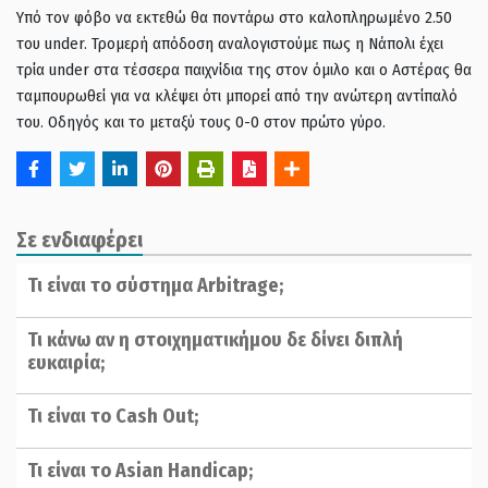
Υπό τον φόβο να εκτεθώ θα ποντάρω στο καλοπληρωμένο 2.50
του under. Τρομερή απόδοση αναλογιστούμε πως η Νάπολι έχει
τρία under
στα τέσσερα παιχνίδια της στον όμιλο και ο Αστέρας θα
ταμπουρωθεί για να κλέψει ότι μπορεί από την ανώτερη αντίπαλό
του. Οδηγός και το μεταξύ τους 0-0 στον πρώτο γύρο.
Σε ενδιαφέρει
Τι είναι το σύστημα Arbitrage;
Τι κάνω αν η στοιχηματικήμου δε δίνει διπλή
ευκαιρία;
Τι είναι το Cash Out;
Τι είναι το Asian Handicap;