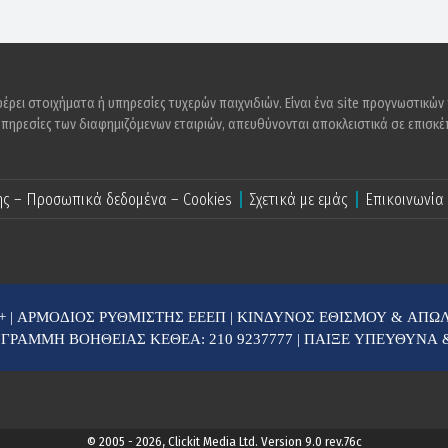
ρει στοιχήματα ή υπηρεσίες τυχερών παιχνιδιών. Είναι ένα site προγνωστικών
υπηρεσίες των διαφημιζόμενων εταιριών, απευθύνονται αποκλειστικά σε επισκέπ
ης – Προσωπικά δεδομένα – Cookies
Σχετικά με εμάς
Επικοινωνία
© 2005 - 2026, Clickit Media Ltd. Version 9.0 rev.76c