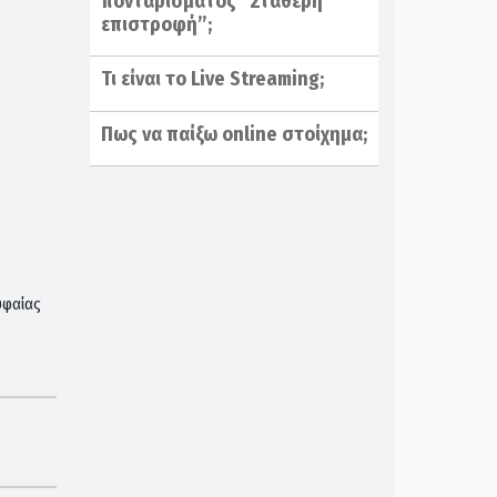
πονταρίσματος “Σταθερή
επιστροφή”;
Τι είναι το Live Streaming;
Πως να παίξω online στοίχημα;
υφαίας