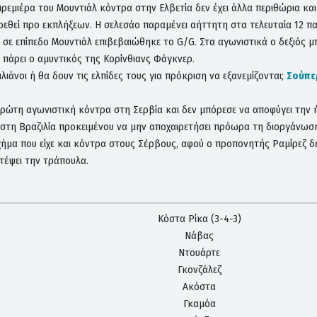
εμιέρα του Μουντιάλ κόντρα στην Ελβετία δεν έχει άλλα περιθώρια και
ρεθεί προ εκπλήξεων. Η σελεσάο παραμένει αήττητη στα τελευταία 12 παι
 σε επίπεδο Μουντιάλ επιβεβαιώθηκε το G/G. Στα αγωνιστικά ο δεξιός 
 πάρει ο αμυντικός της Κορίνθιανς Φάγκνερ.
ιάνοι ή θα δουν τις ελπίδες τους για πρόκριση να εξανεμίζονται;
Σούπε
ρώτη αγωνιστική κόντρα στη Σερβία και δεν μπόρεσε να αποφύγει την 
ι στη Βραζιλία προκειμένου να μην αποχαιρετήσει πρόωρα τη διοργάνωσ
σχήμα που είχε και κόντρα στους Σέρβους, αφού ο προπονητής Ραμίρεζ δε
τέψει την τράπουλα.
Κόστα Ρίκα (3-4-3)
Νάβας
Ντουάρτε
Γκονζάλεζ
Ακόστα
Γκαμόα