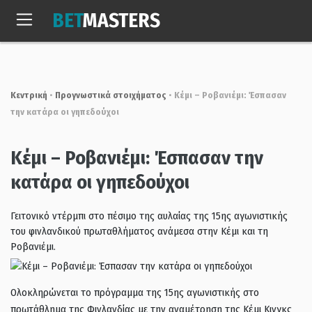
Skip
BET
MASTERS
to
Παρ, 7 Αυγ. 2026
14:32:54
content
Κεντρική
•
Προγνωστικά στοιχήματος
•
Κέμι – Ροβανιέμι: Έσπασαν
την κατάρα οι γηπεδούχοι
Κέμι – Ροβανιέμι: Έσπασαν την
κατάρα οι γηπεδούχοι
Γειτονικό ντέρμπι στο πέσιμο της αυλαίας της 15ης αγωνιστικής
του φινλανδικού πρωταθλήματος ανάμεσα στην Κέμι και τη
Ροβανιέμι.
Ολοκληρώνεται το πρόγραμμα της 15ης αγωνιστικής στο
πρωτάθλημα της Φινλανδίας με την αναμέτρηση της Κέμι Κινγκς