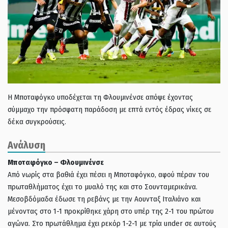
Η Mποταφόγκο υποδέχεται τη Φλουμινένσε απόψε έχοντας
σύμμαχο την πρόσφατη παράδοση με επτά εντός έδρας νίκες σε
δέκα συγκρούσεις.
Ανάλυση
Μποταφόγκο – Φλουμινένσε
Από νωρίς στα βαθιά έχει πέσει η Μποταφόγκο, αφού πέραν του
πρωταθλήματος έχει το μυαλό της και στο Σουνταμερικάνα.
Μεσοβδόμαδα έδωσε τη ρεβάνς με την Αουνταξ Ιταλιάνο και
μένοντας στο 1-1 προκρίθηκε χάρη στο υπέρ της 2-1 του πρώτου
αγώνα. Στο πρωτάθλημα έχει ρεκόρ 1-2-1 με τρία under σε αυτούς