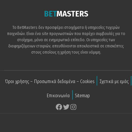
BET
MASTERS
Το BetMasters δεν προσφέρει στοιχήματα ή υπηρεσίες τυχερών
παιχνιδιών. Είναι ένα site προγνωστικών που παρέχει συμβουλές για το
στοίχημα, μόνο σε ενημερωτικό επίπεδο. Οι υπηρεσίες των
διαφημιζόμενων εταιριών, απευθύνονται αποκλειστικά σε επισκέπτες
στους οποίους η χρήση τους είναι νόμιμη.
Όροι χρήσης – Προσωπικά δεδομένα – Cookies
Σχετικά με εμάς
Επικοινωνία
Sitemap