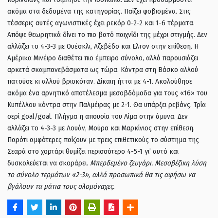
ακόμα στα δεδομένα της κατηγορίας. Παίζει φοβισμένα. Στις
τέσσερις αυτές αγωνιστικές έχει ρεκόρ 0-2-2 και 1-6 τέρματα.
Απόψε θεωρητικά δίνει το πιο βατό παιχνίδι της μέχρι στιγμής. Δεν
αλλάζει το 4-3-3 με Ουέσκλι, Αζεβέδο και Ελτον στην επίθεση. Η
Αμέρικα Μινέιρο διαθέτει πιο έμπειρο σύνολο, αλλά παρουσιάζει
αρκετά σκαμπανεβάσματα ως τώρα. Κόντρα στη Βάσκο αλλού
πατούσε κι αλλού βρισκόταν. Δίκαιη ήττα με 4-1. Ακολούθησε
ακόμα ένα αρνητικό αποτέλεσμα μεσοβδόμαδα για τους «16» του
Κυπέλλου κόντρα στην Παλμέιρας με 2-1. Θα υπάρξει ρεβάνς. Τρία
σερί goal/goal. Πλήγμα η απουσία του Λίμα στην άμυνα. Δεν
αλλάζει το 4-3-3 με Λουάν, Μούρα και Μαρκίνιος στην επίθεση.
Παρότι αμφότερες παίζουν με τρεις επιθετικούς το σύστημα της
Σεαρά στο χορτάρι θυμίζει περισσότερο 4-5-1 γι’ αυτό και
δυσκολεύεται να σκοράρει.
Μπερδεμένο ζευγάρι. Μεσοβέζικη λύση
το σύνολο τερμάτων «2-3», αλλά προσωπικά θα τις αφήσω να
βγάλουν τα μάτια τους ολομόναχες.