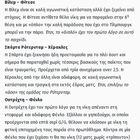
Βίλεμ – Φίτεσε
Η Βίλεμ είναι σε καλή αγωνιστική κατάσταση αλλά έχει ξεμείνει από
η
στόχους. Η Φϊτεσε αντίθετα θέλει νίκη για να παραμείνει στην 6
θέση και με «όπλο» την καλή παράδοση που έχει στο Τίλμπουργκ
μπορεί να την πάρει.
Έτσι, το «διπλό» έχει τον πρώτο λόγο σε αυτό
το παιχνίδι.
Σπάρτα Ρότερνταμ – Χέρακλες
Η Σπάρτα έχει ξεκινήσει ήδη προετοιμασία για τα πλέι άουτ και
σήμερα θα παραταχθεί χωρίς τέσσερις βασικούς της παίκτες που
είναι τραυματίες. Προέρχεται από τρία συνεχόμενα over 2,5. Η
Χέρακλες από την άλλη είναι αδιάφορη, σε κακή αγωνιστική
κατάσταση και τραγική στα εκτός έδρας ματς.
Έτσι, επιλέγω το
«άσο» της ομάδας του Ρότερνταμ.
Ουτρέχτη – Φένλο
Η Ουτρέχτη έχει τον πρώτο λόγο για τη νίκη απέναντι στη
ντεφορμέ και αδιάφορη Φένλο. Εξάλλου οι γηπεδούχοι, οι οποίοι
προέρχονται από επτά σερί G/G, θέλουν να κλείσουν με νίκη τη
φετινή επιτυχημένη τους πορεία στο πρωτάθλημα. Κόντρα σε μία
Φένλο που έχει ξεχάσει τι θα πει νίκη (12 ματς χωρίς «τρίποντο»)