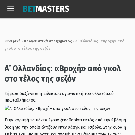
Skip
BET
MASTERS
to
Σαβ, 8 Αυγ. 2026
13:12:58
content
Κεντρική
•
Προγνωστικά στοιχήματος
•
Α’ Ολλανδίας: «Βροχή» από
γκολ στο τέλος της σεζόν
Α’ Ολλανδίας: «Βροχή» από γκολ
στο τέλος της σεζόν
Σήμερα διεξάγεται η τελευταία αγωνιστική του ολλανδικού
πρωταθλήματος.
Στην κορυφή τα πάντα έχουν ξεκαθαρίσει εκτός από την έβδομη
θέση για την οποία ελπίζουν Ντεν Χάαγκ και Τσβόλε. Στην ουρά η
Τβέντε έχει υποβιβαστεί και απομένει να μάθουμε ποια εκ των