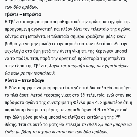
των δύο ομάδων.
Τβέντε – Μπρέντα
Η Τβέντε αποχαιρέτησε και μαθηματικά την πρώτη κατηγορία την
προηγούμενη αγωνιστική και πλέον δίνει τον τελευταίο της αγώνα
κόντρα στη Μπρέντα. Η τελευταία σήμερα χρειάζεται μόλις έναν
βαθμό για να μην μπλέξει στην περιπέτεια των πλέι άουτ. Με την
ψυχολογία στα ύψη μετά την άνετη νίκη επί της Χέρενφεν μπορεί
να το πράξει. Έτσι, παρά την αρνητική προϊστορία της Μπρέντα
στην έδρα της Τβέντε,
λόγω της απογοήτευσης των γηπεδούχων
θα πάω με την ισοπαλία: Χ.
Ρόντα – Ντεν Χάαγκ
Η Ρόντα άργησε να φορμαριστεί και γι’ αυτό δύσκολα θα αποφύγει
τα πλέι άουτ. Μετρά τέσσερις νίκες στα έξι τελευταία, ενώ στον πιο
πρόσφατο αγώνα της συνέτριψε τη Φένλο με 4-1. Σημειωτέον ότι η
παράδοση είναι με το μέρος των γηπεδούχων. Η Ντεν Χάαγκ από
ης
την άλλη μόνο με νίκη μπορεί να ελπίζει σε κατάληψη της 7
θέσης. Έτσι σε αυτό το ματς θα επιλέξω
το OVER 2,5 που μπορεί να
έρθει με βάση το ισχυρό κίνητρο και των δύο ομάδων.