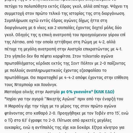
πετύχει το πολυπόθητο εκτός έδρας γκολ, αλλά απέτυχε. Ψάχνει τη
συμμετοχή στον πρώτο τελικό της ιστορίας της στη διοργάνωση.
Συμπλήρωσε οχτώ εντός έδρας αγώνες δίχως ήττα στη
διοργάνωση με 6 νίκες και 2 ισοπαλίες έχοντας δεχτεί μόλις δύο
γκολ. Οδηγός της η επική ανατροπή του προηγούμενου γύρου επί
της Λάτσιο, από την οποία ηττήθηκε στη Ρώμη με 4-2, αλλά
πέτυχε τη μεγάλη ανατροπή στην Αυστρία επικρατώντας με 4-1.
Στο γήπεδο δεν θα πέφτει καρφίτσα. Στον τελευταίο αγώνα
πρωταθλήματος κέρδισε εκτός της Σεντ Πόλτεν με 2-0 παίζοντας
με πολλούς αναπληρωματικούς έχοντας εξασφαλίσει το
πρωτάθλημα. Θα παραταχθεί με 4-4-2 απόψε έχοντας στην επίθεση
τους Νταμπούρ και Χουάνγκ.
Ματσάρα ολκής στην Αυστρία
με 0% γκανιότα* (ΚΛΙΚ ΕΔΩ)
*Ισχύει για την αγορά “Νικητής Αγώνα” πριν από την έναρξή του
Η Μαρσέιγ είχε την τύχη με το μέρος της στον πρώτο αγώνα
φτάνοντας στο καθαρό 2-0. Προηγήθηκε με τον Τοβέν στο 15’, ενώ
ο Τζι στο 63’ έγραψε το 2-0. Γλίτωσε από αρκετές μεγάλες
ευκαιρίες, ενώ η αντίπαλός της είχε και δοκάρι. Εξτρα κίνητρο για