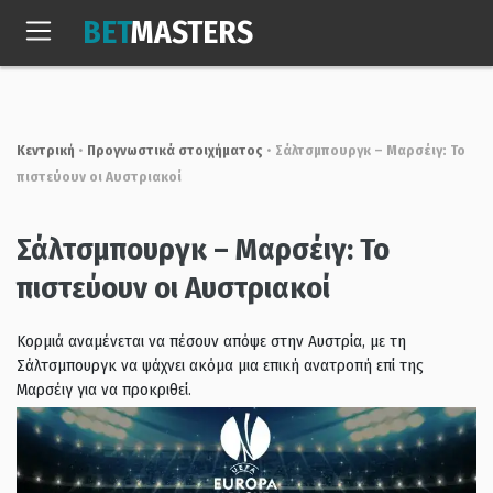
Skip
BET
MASTERS
to
Πεμ, 6 Αυγ. 2026
17:02:54
content
Κεντρική
•
Προγνωστικά στοιχήματος
•
Σάλτσμπουργκ – Μαρσέιγ: Το
πιστεύουν οι Αυστριακοί
Σάλτσμπουργκ – Μαρσέιγ: Το
πιστεύουν οι Αυστριακοί
Κορμιά αναμένεται να πέσουν απόψε στην Αυστρία, με τη
Σάλτσμπουργκ να ψάχνει ακόμα μια επική ανατροπή επί της
Μαρσέιγ για να προκριθεί.