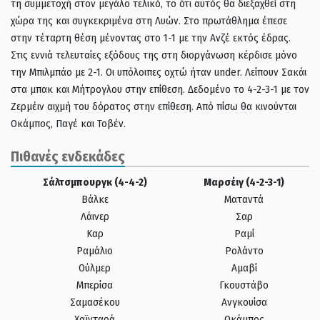
τη συμμετοχή στον μεγάλο τελικό, το ότι αυτός θα διεξαχθεί στη
χώρα της και συγκεκριμένα στη Λυών. Στο πρωτάθλημα έπεσε
στην τέταρτη θέση μένοντας στο 1-1 με την Ανζέ εκτός έδρας.
Στις εννιά τελευταίες εξόδους της στη διοργάνωση κέρδισε μόνο
την Μπιλμπάο με 2-1. Οι υπόλοιπες οχτώ ήταν under. Λείπουν Σακάι
στα μπακ και Μήτρογλου στην επίθεση. Δεδομένο το 4-2-3-1 με τον
Ζερμέιν αιχμή του δόρατος στην επίθεση. Από πίσω θα κινούνται
Οκάμπος, Παγέ και Τοβέν.
Πιθανές ενδεκάδες
Σάλτσμπουργκ (4-4-2)
Μαρσέιγ (4-2-3-1)
Βάλκε
Ματαντά
Λάινερ
Σαρ
Καρ
Ραμί
Ραμάλιο
Ρολάντο
Ούλμερ
Αμαβί
Μπερίσα
Γκουστάβο
Σαμασέκου
Ανγκουίσα
Χαϊνταρά
Οκάμπος