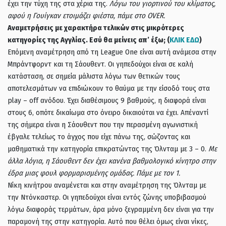
έχει την τύχη της στα χέρια της.
Λόγω του γιορτινού του κλίματος,
αφού η Γουίγκαν ετοιμάζει φιέστα, πάμε στο OVER.
Αναμετρήσεις με χαρακτήρα τελικών στις μικρότερες
κατηγορίες της Αγγλίας. Εσύ θα μείνεις απ’ έξω; (
ΚΛΙΚ ΕΔΩ
)
Επόμενη αναμέτρηση από τη League One είναι αυτή ανάμεσα στην
Μπράντφορντ και τη Σάουθεντ. Οι γηπεδούχοι είναι σε καλή
κατάσταση, σε σημεία μάλιστα λόγω των θετικών τους
αποτελεσμάτων να επιδιώκουν το θαύμα με την είσοδό τους στα
play – off ανόδου. Έχει διαθέσιμους 9 βαθμούς, η διαφορά είναι
στους 6, οπότε δικαίωμα στο όνειρο δικαιούται να έχει. Απέναντί
της σήμερα είναι η Σάουθεντ που την περασμένη αγωνιστική
έβγαλε τελείως το άγχος που είχε πάνω της, σώζοντας και
μαθηματικά την κατηγορία επικρατώντας της Όλνταμ με 3 – 0.
Με
άλλα λόγια, η Σάουθεντ δεν έχει κανένα βαθμολογικό κίνητρο στην
έδρα μιας φουλ φορμαρισμένης ομάδας. Πάμε με τον 1.
Νίκη κινήτρου αναμένεται και στην αναμέτρηση της Όλνταμ με
την Ντόνκαστερ. Οι γηπεδούχοι είναι εντός ζώνης υποβιβασμού
λόγω διαφοράς τερμάτων, άρα μόνο ξεγραμμένη δεν είναι για την
παραμονή της στην κατηγορία. Αυτό που θέλει όμως είναι νίκες,