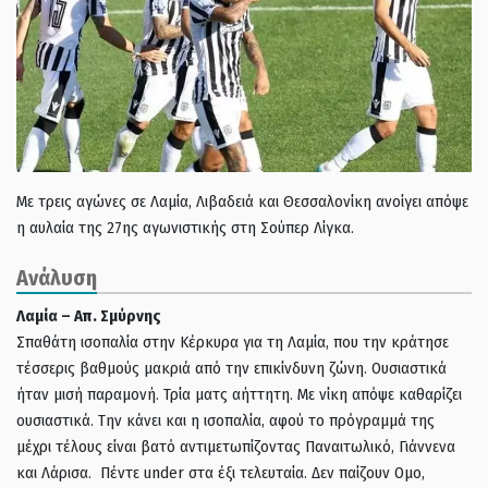
Με τρεις αγώνες σε Λαμία, Λιβαδειά και Θεσσαλονίκη ανοίγει απόψε
η αυλαία της 27ης αγωνιστικής στη Σούπερ Λίγκα.
Ανάλυση
Λαμία – Απ. Σμύρνης
Σπαθάτη ισοπαλία στην Κέρκυρα για τη Λαμία, που την κράτησε
τέσσερις βαθμούς μακριά από την επικίνδυνη ζώνη. Ουσιαστικά
ήταν μισή παραμονή. Τρία ματς αήττητη. Με νίκη απόψε καθαρίζει
ουσιαστικά. Την κάνει και η ισοπαλία, αφού το πρόγραμμά της
μέχρι τέλους είναι βατό αντιμετωπίζοντας Παναιτωλικό, Γιάννενα
και Λάρισα. Πέντε under στα έξι τελευταία. Δεν παίζουν Ομο,