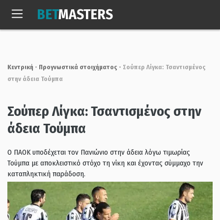
Skip
BET
MASTERS
to
Πεμ, 6 Αυγ. 2026
21:18:32
content
Κεντρική
•
Προγνωστικά στοιχήματος
•
Σούπερ Λίγκα: Τσαντισμένος
στην άδεια Τούμπα
Σούπερ Λίγκα: Τσαντισμένος στην
άδεια Τούμπα
Ο ΠΑΟΚ υποδέχεται τον Πανιώνιο στην άδεια λόγω τιμωρίας
Τούμπα με αποκλειστικό στόχο τη νίκη και έχοντας σύμμαχο την
καταπληκτική παράδοση.