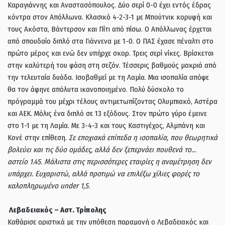
Καραγιάννης και Αναστασόπουλος. Δύο σερί 0-0 έχει εντός έδρας
κόντρα στον Απόλλωνα. Κλασικό 4-2-3-1 με Μπούτνικ κορυφή και
τους Ακόστα, Βάντερσον και Πίτι από πίσω. Ο Απόλλωνας έρχεται
από σπουδαίο διπλό στα Γιάννενα με 1-0. Ο ΠΑΣ έχασε πέναλτι στο
πρώτο μέρος και ενώ δεν υπήρχε σκορ. Τρεις σερί νίκες. Βρίσκεται
στην καλύτερή του φάση στη σεζόν. Τέσσερις βαθμούς μακριά από
την τελευταία δυάδα. Ισοβαθμεί με τη Λαμία. Μια ισοπαλία απόψε
θα τον άφηνε απόλυτα ικανοποιημένο. Πολύ δύσκολο το
πρόγραμμά του μέχρι τέλους αντιμετωπίζοντας Ολυμπιακό, Αστέρα
και ΑΕΚ. Μόλις ένα διπλό σε 13 εξόδους. Στον πρώτο γύρο έμεινε
στο 1-1 με τη Λαμία. Με 3-4-3 και τους Καστιγέχος, Αλμπάνη και
Κονέ στην επίθεση.
Σε εποχιακά επίπεδα η ισοπαλία, που θεωρητικά
βολεύει και τις δύο ομάδες, αλλά δεν ξεπερνάει πουθενά το…
αστείο 1.45. Μάλιστα στις περισσότερες εταιρίες η αναμέτρηση δεν
υπάρχει. Ευχαριστώ, αλλά προτιμώ να επιλέξω χίλιες φορές το
καλοπληρωμένο under 1,5.
Λεβαδειακός – Αστ. Τρίπολης
Καθάρισε οριστικά με την υπόθεση παραμονή ο Λεβαδειακός και