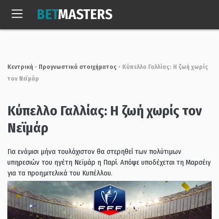
Skip
BET
MASTERS
to
Παρ, 7 Αυγ. 2026
14:35:43
content
Κεντρική
•
Προγνωστικά στοιχήματος
•
Κύπελλο Γαλλίας: Η ζωή χωρίς
τον Νεϊμάρ
Κύπελλο Γαλλίας: Η ζωή χωρίς τον
Νεϊμάρ
Για ενάμισι μήνα τουλάχιστον θα στερηθεί των πολύτιμων
υπηρεσιών του ηγέτη Νεϊμάρ η Παρί. Απόψε υποδέχεται τη Μαρσέιγ
για τα προημιτελικά του Κυπέλλου.