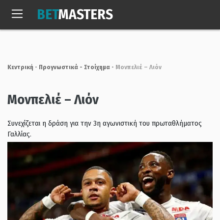
Skip
BET
MASTERS
to
Παρ, 7 Αυγ. 2026
21:09:09
content
Κεντρική
•
Προγνωστικά - Στοίχημα
•
Μονπελιέ – Λιόν
Μονπελιέ – Λιόν
Συνεχίζεται η δράση για την 3η αγωνιστική του πρωταθλήματος
Γαλλίας.