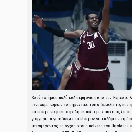
Κατά το ήμισυ πολύ καλή εμφάνιση από τον Ήφαιστο Λή
εννοούμε κυρίως το σημαντικό τρίτο δεκάλεπτο, που 
κατάφερε να μπει στην 4η περίοδο με 7 πόντους διαφορ
γρήγορα οι γηπεδούχοι κατάφεραν να καλύψουν τη δια
μεταφέροντας το άγχος στους παίκτες του Ηφαίστου π