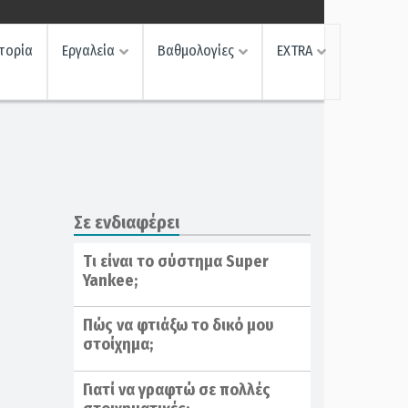
τορία
Εργαλεία
Βαθμολογίες
EXTRA
Σε ενδιαφέρει
Tι είναι το σύστημα Super
Yankee;
Πώς να φτιάξω το δικό μου
στοίχημα;
Γιατί να γραφτώ σε πολλές