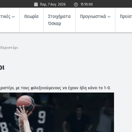
Παρ, 7 Αυγ. 2026
15:10:01
τικές
Θεωρία
Στοιχήματα
Προγνωστικά
Προϊσ
Όσκαρ
 Περιστέρι
ρι
ιστέρι, με τους φιλοξενούμενους να έχουν ήδη κάνει το 1-0.