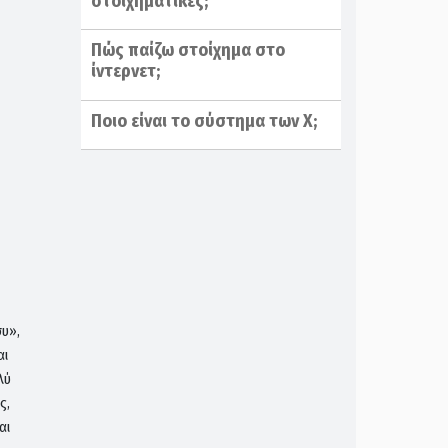
στοιχηματικές;
Πώς παίζω στοίχημα στο
ίντερνετ;
Ποιο είναι το σύστημα των Χ;
συ»,
αι
λύ
ς,
αι