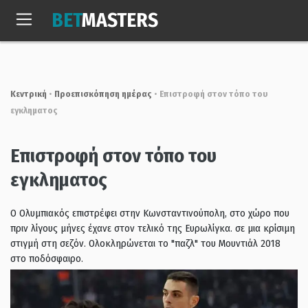
Skip
BET
MASTERS
to
Δευτ, 10 Αυγ. 2026
19:53:54
content
Κεντρική
•
Προεπισκόπηση ημέρας
•
Επιστροφή στον τόπο του
εγκληματος
Επιστροφή στον τόπο του
εγκληματος
Ο Ολυμπιακός επιστρέφει στην Κωνσταντινούπολη, στο χώρο που
πριν λίγους μήνες έχανε στον τελικό της Ευρωλίγκα. σε μια κρίσιμη
στιγμή στη σεζόν. Ολοκληρώνεται το "παζλ" του Μουντιάλ 2018
στο ποδόσφαιρο.