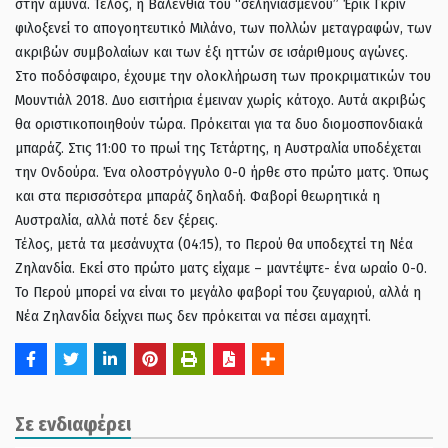
στην άμυνα. Τέλος, η Βαλένθια του “σεληνιασμένου” Έρικ Γκριν
φιλοξενεί το απογοητευτικό Μιλάνο, των πολλών μεταγραφών, των
ακριβών συμβολαίων και των έξι ηττών σε ισάριθμους αγώνες.
Στο ποδόσφαιρο, έχουμε την ολοκλήρωση των προκριματικών του
Μουντιάλ 2018. Δυο εισιτήρια έμειναν χωρίς κάτοχο. Αυτά ακριβώς
θα οριστικοποιηθούν τώρα. Πρόκειται για τα δυο διομοσπονδιακά
μπαράζ. Στις 11:00 το πρωί της Τετάρτης, η Αυστραλία υποδέχεται
την Ονδούρα. Ένα ολοστρόγγυλο 0-0 ήρθε στο πρώτο ματς. Όπως
και στα περισσότερα μπαράζ δηλαδή. Φαβορί θεωρητικά η
Αυστραλία, αλλά ποτέ δεν ξέρεις.
Τέλος, μετά τα μεσάνυχτα (04:15), το Περού θα υποδεχτεί τη Νέα
Ζηλανδία. Εκεί στο πρώτο ματς είχαμε – μαντέψτε- ένα ωραίο 0-0.
Το Περού μπορεί να είναι το μεγάλο φαβορί του ζευγαριού, αλλά η
Νέα Ζηλανδία δείχνει πως δεν πρόκειται να πέσει αμαχητί.
Σε ενδιαφέρει