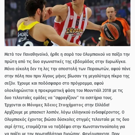
Μετά τον Παναθηναϊκό, ήρθε η σειρά του Ολυμπιακού να παίξει την
πρώτη από τις δυο αγωνιστικές της εβδομάδας στην Ευρωλίγκα.
Μόνο εύκολη δεν τη λες την αποστολή των Πειραιωτών, αφού πάνε
στην πόλη που πριν λίγους μήνες βίωσαν τη μεγαλύτερη πίκρα της
σεζόν. Έχουμε και ποδόσφαιρο στο πρόγραμμα, αφού
ολοκληρώνεται η προκριματική φάση του Μουντιάλ 2018 με τις
δυο τελευταίες ομάδες να “σφραγίζουν” τα εισιτήρια τους.
Έρχονται οι
Μόνιμες Άδειες Στοιχήματος
στην Ελλάδα!
Αρχίζουμε με μπασκετ λοιπόν, λόγω ελληνικού ενδιαφέροντος. Ο
Ολυμπιακός έχοντας βιώσει δύσκολες στιγμές τελευταία με τις δυο
σερί ήττες, ετοιμάζεται να ταξιδέψει στην Κωνσταντινούπολη για
να παίξει με την πρωταθλήτρια Ευρώπης, Φενέρμπαχτσε. Πριν