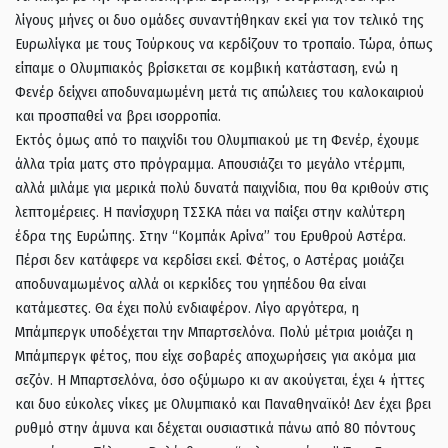
λίγους μήνες οι δυο ομάδες συναντήθηκαν εκεί για τον τελικό της
Ευρωλίγκα με τους Τούρκους να κερδίζουν το τροπαίο. Τώρα, όπως
είπαμε ο Ολυμπιακός βρίσκεται σε κομβική κατάσταση, ενώ η
Φενέρ δείχνει αποδυναμωμένη μετά τις απώλειες του καλοκαιριού
και προσπαθεί να βρει ισορροπία.
Εκτός όμως από το παιχνίδι του Ολυμπιακού με τη Φενέρ, έχουμε
άλλα τρία ματς στο πρόγραμμα. Απουσιάζει το μεγάλο ντέρμπι,
αλλά μιλάμε για μερικά πολύ δυνατά παιχνίδια, που θα κριθούν στις
λεπτομέρειες. Η πανίσχυρη ΤΣΣΚΑ πάει να παίξει στην καλύτερη
έδρα της Ευρώπης. Στην “Κομπάκ Αρίνα” του Ερυθρού Αστέρα.
Πέρσι δεν κατάφερε να κερδίσει εκεί. Φέτος, ο Αστέρας μοιάζει
αποδυναμωμένος αλλά οι κερκίδες του γηπέδου θα είναι
κατάμεστες. Θα έχει πολύ ενδιαφέρον. Λίγο αργότερα, η
Μπάμπεργκ υποδέχεται την Μπαρτσελόνα. Πολύ μέτρια μοιάζει η
Μπάμπεργκ φέτος, που είχε σοβαρές αποχωρήσεις για ακόμα μια
σεζόν. Η Μπαρτσελόνα, όσο οξύμωρο κι αν ακούγεται, έχει 4 ήττες
και δυο εύκολες νίκες με Ολυμπιακό και Παναθηναϊκό! Δεν έχει βρει
ρυθμό στην άμυνα και δέχεται ουσιαστικά πάνω από 80 πόντους