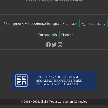
Όροι χρήσης – Προσωπικά δεδομένα – Cookies
Σχετικά με εμάς
Επικοινωνία
Sitemap
© 2005 - 2026, Clickit Media Ltd. Version 9.0 rev.76c