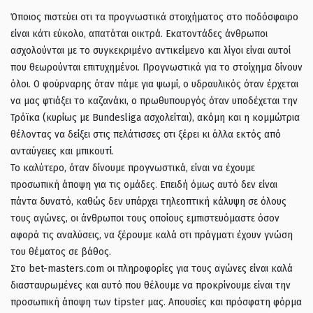
Όποιος πιστεύει οτι τα προγνωστικά στοιχήματος στο ποδόσφαιρο
είναι κάτι εύκολο, απατάται οικτρά. Εκατοντάδες άνθρωποι
ασχολούνται με το συγκεκριμένο αντικείμενο και λίγοι είναι αυτοί
που θεωρούνται επιτυχημένοι. Προγνωστικά για το στοίχημα δίνουν
όλοι. Ο φούρναρης όταν πάμε για ψωμί, ο υδραυλικός όταν έρχεται
να μας φτιάξει το καζανάκι, ο πρωθυπουργός όταν υποδέχεται την
Τρόϊκα (κυρίως με Bundesliga ασχολείται), ακόμη και η κομμώτρια
θέλοντας να δείξει στις πελάτισσες οτι ξέρει κι άλλα εκτός από
ανταύγειες και μπικουτί.
Το καλύτερο, όταν δίνουμε προγνωστικά, είναι να έχουμε
προσωπική άποψη για τις ομάδες. Επειδή όμως αυτό δεν είναι
πάντα δυνατό, καθώς δεν υπάρχει τηλεοπτική κάλυψη σε όλους
τους αγώνες, οι άνθρωποι τους οποίους εμπιστευόμαστε όσον
αφορά τις αναλύσεις, να ξέρουμε καλά οτι πράγματι έχουν γνώση
του θέματος σε βάθος.
Στο bet-masters.com οι πληροφορίες για τους αγώνες είναι καλά
διασταυρωμένες και αυτό που θέλουμε να προκρίνουμε είναι την
προσωπική άποψη των tipster μας. Απουσίες και πρόσφατη φόρμα