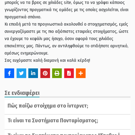
μπορείς να τα βρεις σε χιλιάδες site, όμως το να γράφει κάποιος
γνωρίζοντας πραγματικά τις ομάδες με τις οποίες ασχολείται, είναι
πραγματικά σπάνιο.
Κι επειδή μετά τα προγνωστικά ακολουθεί ο στοιχηματισμός, εμείς
συνεργαζόμαστε με τις πιο αξιόπιστες εταιρείες στοιχήματος, ώστε
να έχουμε το κεφάλι μας ήσυχο, όσον αφορά τους χιλιάδες
επισκέπτες μας. Πάντως, αν αντιληφθούμε το οτιδήποτε αρνητικό,
αμέσως ενημερώνουμε.
Σας ευχόμαστε καλή διαμονή και καλά κέρδη!
Σε ενδιαφέρει
Πώς παίζω στοίχημα στο ίντερνετ;
Τι είναι τα Συστήματα Πονταρίσματος;