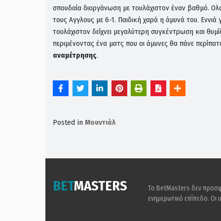
σπουδαία διοργάνωση με τουλάχιστον έναν βαθμό. Ολ
τους Αγγλους με 6-1. Παιδική χαρά η άμυνά του. Εννιά 
τουλάχιστον δείχνει μεγαλύτερη συγκέντρωση και θυμί
περιμένοντας ένα ματς που οι άμυνες θα πάνε περίπατ
αναμέτρησης
.
Posted in
Μουντιάλ
BET
MASTERS
Το BetMasters δεν προσφέ
ενημερωτικό επίπεδο. Οι 