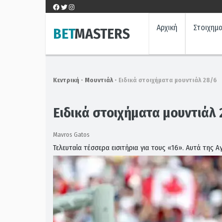
Skip
to
content
Αρχική
Στοιχημα
BET
MASTERS
Κεντρική
•
Μουντιάλ
•
Ειδικά στοιχήματα μουντιάλ 28/6
Ειδικά στοιχήματα μουντιάλ 
Mavros Gatos
Τελευταία τέσσερα εισιτήρια για τους «16». Αυτά της Α