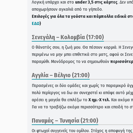
Λογική υπάρχει και στο
under 3,5 στις κάρτες
. Δεν υ
αποχωρήσουν αγκαλιά από το γήπεδο.
Επιλογές για όλα τα γούστα και πάμπολλα ειδικά σ
ΕΔΩ
)
Σενεγάλη – Κολομβία (17:00)
Ο θάνατός σου, η ζωή μου. Θα πέσουν κορμιά. Η Σενεγάλ
περιμένω να μην μπει επιθετικά στο ματς, αφού οι Σεν
παραμύθι. Μονόδρομος το να σημειωθούν
περισσότερ
Αγγλία – Βέλγιο (21:00)
Περασμένες οι δύο ομάδες και χωρίς το παραμικρό άγχ
πολύ περίεργος να δω αν συνεχιστεί κι απόψε αυτό μέχ
αρέσει η μαγεία θα επιλέξω το
Χ ημ.-Χ τελ.
Και ακόμα π
Για να το τραβήξω ακόμα περισσότερο και επειδή το σ
Παναμάς – Τυνησία (21:00)
Οι φτωχοί συγγενείς του ομίλου. Στόχος η αποφυγή τη