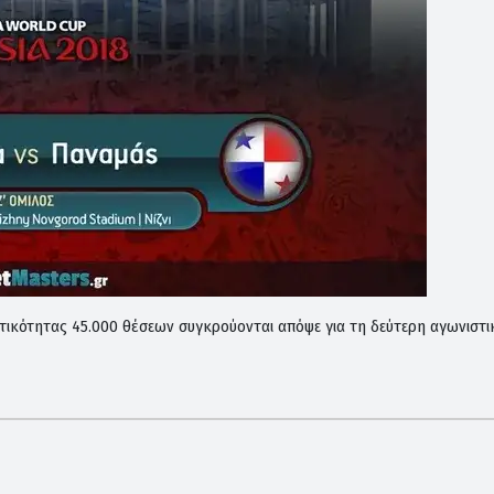
ητικότητας 45.000 θέσεων συγκρούονται απόψε για τη δεύτερη αγωνιστι