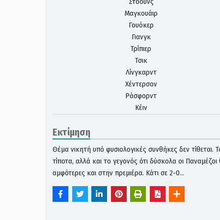
Στόουνς
Μαγκουάιρ
Γουόκερ
Γιανγκ
Τρίπιερ
Τσικ
Λίνγκαρντ
Χέντερσον
Ράσφορντ
Κέιν
Εκτίμηση
Θέμα νικητή υπό φυσιολογικές συνθήκες δεν τίθεται. Τ
τίποτα, αλλά και το γεγονός ότι δύσκολα οι Παναμέζο
αμφότερες και στην πρεμιέρα. Κάτι σε 2-0…