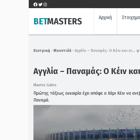
Skip
to
content
Αρχική
Στοιχημα
BET
MASTERS
Κεντρική
•
Μουντιάλ
•
Αγγλία – Παναμάς: Ο Κέιν και οι… 
Αγγλία – Παναμάς: Ο Κέιν κα
Mavros Gatos
Πρώτης τάξεως ευκαιρία έχει απόψε ο Χάρι Κέιν να α
Παναμά.