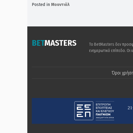
Posted in
Μουντιάλ
BET
MASTERS
Το BetMasters δεν προσφέ
ενημερωτικό επίπεδο. Οι 
Όροι χρήσ