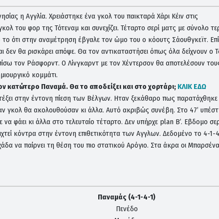
ησίας η Αγγλία. Χρειάστηκε ένα γκολ του παικταρά Χάρι Κέιν στις
κολ του φορ της Τότεναμ και συνεχίζει. Τέταρτο σερί ματς με σύνολο τ
υτο το ότι στην αναμέτρηση έβγαλε τον ώμο του ο κόουτς Σάουθγκεϊτ. Επ
 δεν θα ρισκάρει απόψε. Θα τον αντικαταστήσει όπως όλα δείχνουν ο Τσ
ιο πίσω τον Ράσφορντ. Ο Λίνγκαρντ με τον Χέντερσον θα αποτελέσουν του
μιουργικό κομμάτι.
ν κατώτερο Παναμά. Θα το αποδείξει και στο χορτάρι;
ΚΛΙΚ ΕΔΩ
έξει στην έντονη πίεση των Βέλγων. Ηταν ξεκάθαρο πως παρατάχθηκε 
όταν γκολ θα ακολουθούσαν κι άλλα. Αυτό ακριβώς συνέβη. Στο 47’ υπέστ
να φάει κι άλλα στο τελευταίο τέταρτο. Δεν υπήρχε plan B’. Εβδομο σερ
οιχτεί κόντρα στην έντονη επιθετικότητα των Αγγλων. Δεδομένο το 4-1-4
χάδα να παίρνει τη θέση του πιο στατικού Αρόγιο. Στα άκρα οι Μπαρσένα
Παναμάς (4-1-4-1)
Πενέδο