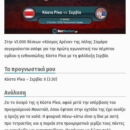
Στην 45.000 θέσεων «Κόσμος Αρένα» της πόλης Σαμάρα
συγκρούονται απόψε για την πρώτη αγωνιστική του πέμπτου
ομίλου η ενθουσιώδης Κόστα Ρίκα με τη φιλόδοξη Σερβία.
Τα προγνωστικά μου
Κόστα Ρίκα – Σερβία: X (3.30)
Ανάλυση
Ζει το όνειρό της η Κόστα Ρίκα, αφού μετά την υπέρβαση του
προηγούμενού Μουντιάλ, όπου έφτασε στην οχτάδα της έχει ανοίξει
η όρεξη για τα καλά. Η φουρνιά πάνω-κάτω είναι η ίδια με αυτή
προ τετραετίας και η πορεία στα προκριματικά γεμίζει τους πάντες