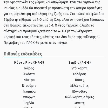
την ομοσπονδία της χώρας και αποχώρησε. Ετσι στα γήπεδα της
Ρωσίας η ομάδα θα πορευτεί με προπονητή τον άπειρο Κρστάγιτς
για τη μεγαλύτερη πρόκληση της ζωής του. Στα τελευταία φιλικά οι
Σέρβοι ηττήθηκαν με 1-0 από τη Χιλή, αλλά στη συνέχεια ξέσπασαν
στη Βολιβία επικρατώντας με 5-1. Ο νέος τεχνικός άλλαξε το
σύστημα και προτιμάει ξεκάθαρα το 4-3-3 με τον Μίτροβιτς
κορυφή και τους Κόστιτς, Τάντιτς στα δύο άκρα της επίθεσης. Ο
Πρίγιοβιτς του ΠΑΟΚ θα μείνει στον πάγκο.
Πιθανές ενδεκάδες
Κόστα Ρίκα (3-4-3)
Σερβία (4-3-3)
Νάβας
Στόικοβιτς
Ακόστα
Κολάροφ
Κάστρο
Τόσιτς
Ντουάρτε
Μιλένκοβιτς
Γκαμπόα
Ιβάνοβιτς
Μπόρχες
Μιλίνκοβιτς-Σάβιτς
Τεχέδα
Μάτιτς