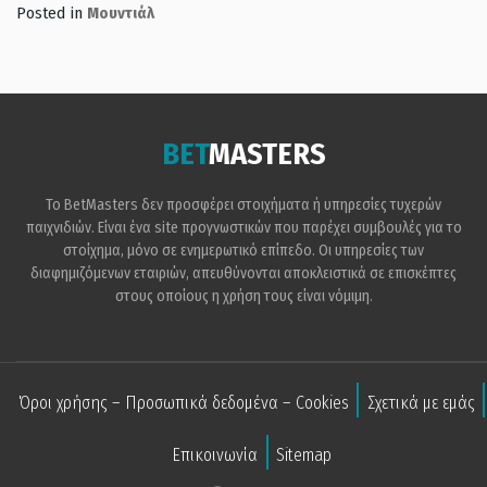
Posted in
Μουντιάλ
BET
MASTERS
Το BetMasters δεν προσφέρει στοιχήματα ή υπηρεσίες τυχερών
παιχνιδιών. Είναι ένα site προγνωστικών που παρέχει συμβουλές για το
στοίχημα, μόνο σε ενημερωτικό επίπεδο. Οι υπηρεσίες των
διαφημιζόμενων εταιριών, απευθύνονται αποκλειστικά σε επισκέπτες
στους οποίους η χρήση τους είναι νόμιμη.
Όροι χρήσης – Προσωπικά δεδομένα – Cookies
Σχετικά με εμάς
Επικοινωνία
Sitemap