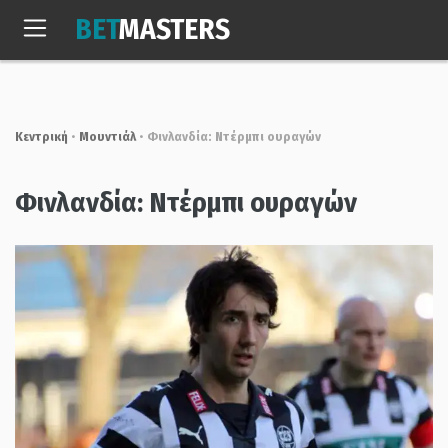
Skip
BET
MASTERS
to
Πεμ, 6 Αυγ. 2026
05:06:32
content
Κεντρική
•
Μουντιάλ
•
Φινλανδία: Ντέρμπι ουραγών
Φινλανδία: Ντέρμπι ουραγών