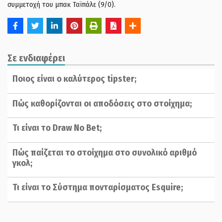
συμμετοχή του μπακ Ταϊπάλε (9/0).
Σε ενδιαφέρει
Ποιος είναι ο καλύτερος tipster;
Πώς καθορίζονται οι αποδόσεις στο στοίχημα;
Τι είναι το Draw No Bet;
Πώς παίζεται το στοίχημα στο συνολικό αριθμό
γκολ;
Τι είναι το Σύστημα πονταρίσματος Esquire;