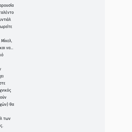
παρουσία
 ταλέντο
υντιάλ
εωρείτε
 Μίκελ,
και να…
κό
ν
ει
στε
χνικός
λούν
οχών) θα
ολ των
ς.