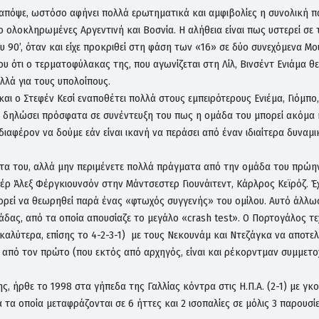
κη απόψε, ωστόσο αφήνει πολλά ερωτηματικά και αμφιβολίες η συνολική 
ιο ολοκληρωμένες Αργεντινή και Βοσνία. Η αλήθεια είναι πως υστερεί σε
ου 90’, όταν και είχε προκριθεί στη φάση των «16» σε δύο συνεχόμενα Μο
του ότι ο τερματοφύλακας της, που αγωνίζεται στη Λίλ, Βινσέντ Ενιάμα θ
λλά για τους υπολοίπους.
και ο Στεφέν Κεσί εναποθέτει πολλά στους εμπειρότερους Ενιέμα, Γιόμπο,
ει δηλώσει πρόσφατα σε συνέντευξη του πως η ομάδα του μπορεί ακόμα 
διαφέρον να δούμε εάν είναι ικανή να περάσει από έναν ιδιαίτερα δυναμι
τητα του, αλλά μην περιμένετε πολλά πράγματα από την ομάδα του πρώη
ρ Άλεξ Φέργκιουνσόν στην Μάντσεστερ Γιουνάιτεντ, Κάρλρος Κεϊρόζ. Έχ
ρεί να θεωρηθεί παρά ένας «φτωχός συγγενής» του ομίλου. Αυτό άλλω
μάδας, από τα οποία απουσίαζε το μεγάλο «
crash
test
». Ο Πορτογάλος τε
 καλύτερα, επίσης το 4-2-3-1) με τους Νεκουνάμ και Ντεζάγκα να αποτε
ι από τον πρώτο (που εκτός από αρχηγός, είναι και ρέκορντμαν συμμετ
ς, ήρθε το 1998 στα γήπεδα της Γαλλίας κόντρα στις Η.Π.Α. (2-1) με γκ
α τα οποία μεταφράζονται σε 6 ήττες και 2 ισοπαλίες σε μόλις 3 παρουσίε