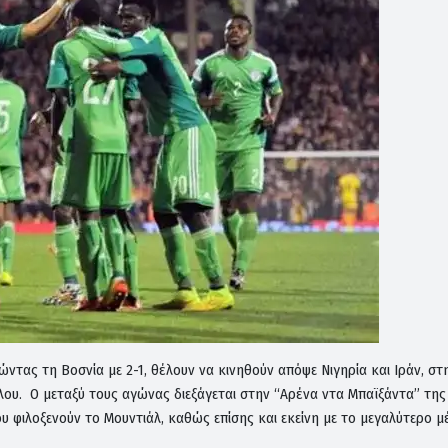
ντας τη Βοσνία με 2-1, θέλουν να κινηθούν απόψε Νιγηρία και Ιράν, στ
λου. Ο μεταξύ τους αγώνας διεξάγεται στην “Αρένα ντα Μπαϊξάντα” της
που φιλοξενούν το Μουντιάλ, καθώς επίσης και εκείνη με το μεγαλύτερο 