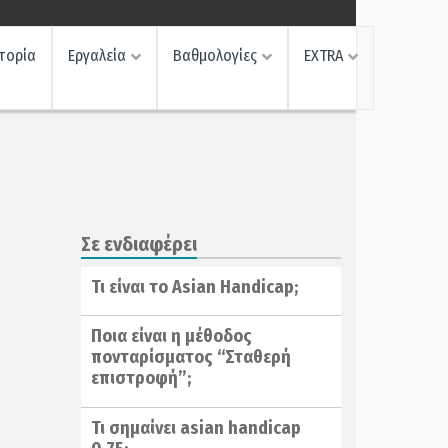
τορία
Εργαλεία
Βαθμολογίες
EXTRA
Σε ενδιαφέρει
Τι είναι το Asian Handicap;
Ποια είναι η μέθοδος
πονταρίσματος “Σταθερή
επιστροφή”;
Τι σημαίνει asian handicap