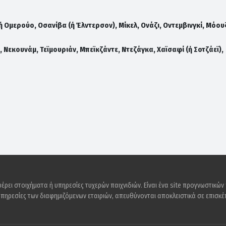
 Ομερούο, Οσανίβα (ή Έλντερσον), Μίκελ, Ονάζι, Οντεμβινγκί, Μόου
τί, Νεκουνάμ, Τεϊμουριάν, Μπεϊκζάντε, Ντεζάγκα, Χαϊσαφί (ή Σοτζάεϊ),
ρει στοιχήματα ή υπηρεσίες τυχερών παιχνιδιών. Είναι ένα site προγνωστικών
υπηρεσίες των διαφημιζόμενων εταιριών, απευθύνονται αποκλειστικά σε επισκέπ