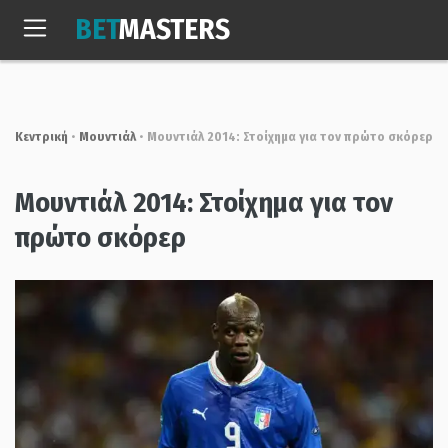
Skip
BET
MASTERS
to
Παρ, 7 Αυγ. 2026
05:23:21
content
Κεντρική
•
Μουντιάλ
•
Μουντιάλ 2014: Στοίχημα για τον πρώτο σκόρερ
Μουντιάλ 2014: Στοίχημα για τον
πρώτο σκόρερ