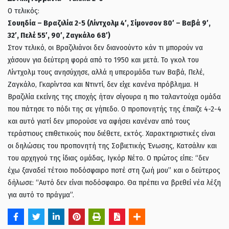
Ο τελικός:
Σουηδία – Βραζιλία 2-5 (Λίντχολμ 4′, Σίμονσον 80′ – Βαβά 9′,
32′, Πελέ 55′, 90′, Ζαγκάλο 68′)
Στον τελικό, οι Βραζιλιάνοι δεν διανοούντο κάν τι μπορούν να
χάσουν για δεύτερη φορά από το 1950 και μετά. Το γκολ του
Λίντχολμ τους ανησύχησε, αλλά η υπερομάδα των Βαβά, Πελέ,
Ζαγκάλο, Γκαρίντσα και Ντιντί, δεν είχε κανένα πρόβλημα. Η
Βραζιλία εκείνης της εποχής ήταν σίγουρα η πιο ταλαντούχα ομάδα
που πάτησε το πόδι της σε γήπεδο. Ο προπονητής της έπαιζε 4-2-4
και αυτό γιατί δεν μπορούσε να αφήσει κανέναν από τους
τεράστιους επιθετικούς που διέθετε, εκτός. Χαρακτηριστικές είναι
οι δηλώσεις του προπονητή της Σοβιετικής Ένωσης, Κατσάλιν και
του αρχηγού της ίδιας ομάδας, Ιγκόρ Νέτο. Ο πρώτος είπε: “δεν
έχω ξαναδεί τέτοιο ποδόσφαιρο ποτέ στη ζωή μου” και ο δεύτερος
δήλωσε: “Αυτό δεν είναι ποδόσφαιρο. Θα πρέπει να βρεθεί νέα λέξη
για αυτό το πράγμα”.