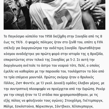
Το Παγκόσμιο κύπελλο του 1958 διεξήχθη στην Σουηδία από τις 8
έως τις 19/6 . Ο ψυχρός πόλεμος ήταν στο ζενίθ του, οπότε η FIFA
επέλεξε για διοργανώτρια την ουδέτερη Σουηδία. Πρωταθλήτρια
κόσμου αναδείχτηκε για πρώτη φορά στην ιστορία της η Βραζιλία,
επικρατώντας στον τελικό της Σουηδίας με 5-2. Σε αυτή την
διοργάνωση ανέτειλε το άστρο του νεαρού τότε, Πελέ, ο οποίος
έμελλε να καθορίσει με την παρουσία του, τουλάχιστον τα δύο από
τα τρία επόμενα μουντιάλ. Πρώτος σκόρερ ήταν ο θρυλικός
Γάλλος, Ζιστ Φοντέν, με 13 γκολ. Δεκαέξι ομάδες έλαβαν μέρος, με
την συντριπτική πλειοψηφία να προέρχεται από την Ευρώπη. Ρεκόρ
για την εποχή ήταν τα 12 στάδια που χρησιμοποιήθηκαν, με τις
εξής πόλεις να φιλοξενούν τους αγώνες: Στοκχόλμη, Γκέτεμποργκ,
Μάλμε, Εσκιλστούνα, Νόρκεπινγκ, Σάντβικεν, Χέλσινμποργκ,