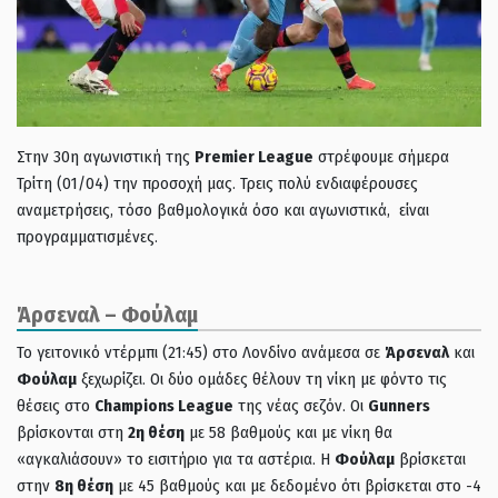
Στην 30η αγωνιστική της
Premier League
στρέφουμε σήμερα
Τρίτη (01/04) την προσοχή μας. Τρεις πολύ ενδιαφέρουσες
αναμετρήσεις, τόσο βαθμολογικά όσο και αγωνιστικά, είναι
προγραμματισμένες.
Άρσεναλ – Φούλαμ
Το γειτονικό ντέρμπι (21:45) στο Λονδίνο ανάμεσα σε
Άρσεναλ
και
Φούλαμ
ξεχωρίζει. Οι δύο ομάδες θέλουν τη νίκη με φόντο τις
θέσεις στο
Champions League
της νέας σεζόν. Οι
Gunners
βρίσκονται στη
2η θέση
με 58 βαθμούς και με νίκη θα
«αγκαλιάσουν» το εισιτήριο για τα αστέρια. Η
Φούλαμ
βρίσκεται
στην
8η θέση
με 45 βαθμούς και με δεδομένο ότι βρίσκεται στο -4