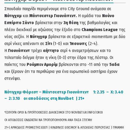
Σπουδαίο παιχνίδι περιμένουμε στο City Ground ανάμεσα σε
Νότιγχαμ
και
Μάντσεστερ Γιουνάιτεντ.
Η ομάδα του
Νούνο
Εσπίριτο Σάντο
βρίσκεται στην
3η θέση
της βαθμολογίας και
πλέον διεκδικεί με αξιώσεις την έξοδο στο
Champions League
της
νέας σεζόν. Η
Νότιγχαμ
βρίσκεται σε εξαιρετικό momentum με δύο
σερί νίκες απέναντι σε
Σίτι
(1-0) και
Ίπσουιτς
(2-4).
Η
Γιουνάιτεντ
τρέχει
αήττητο
σερί 4 αναμετρήσεων και το
τελευταίο δείγμα ήταν η νίκη (0-3) στην έδρα της Λέστερ. Οι
παίκτες του
Ρούμπεν Αμορίμ
βρίσκονται στο -11 από την
5αδα
και ξέρουν ότι τα περιθώρια για ένα ευρωπαϊκό εισιτήριο έχουν
στενέψει.
Νότιγχαμ Φόρεστ – Μάντσεστερ Γιουνάιτεντ 1: 2.35 – Χ: 3.40
– 2: 3.10 οι αποδόσεις στη Novibet | 21+
*ΙΣΧΥΟΥΝ ΟΡΟΙ & ΠΡΟΫΠΟΘΕΣΕΙΣ ΔΙΑΘΕΣΙΜΟΙ ΣΤΟ NOVIBET.GR/INFO/OROI
ΟΙ ΑΠΟΔΟΣΕΙΣ ΕΝΔΕΧΕΤΑΙ ΝΑ ΤΡΟΠΟΠΟΙΗΘΟΥΝ ΑΝΑ ΠΑΣΑ ΣΤΙΓΜΗ
21+| ΑΡΜΟΔΙΟΣ ΡΥΘΜΙΣΤΗΣ:ΕΕΕΠ | ΚΙΝΔΥΝΟΣ ΕΘΙΣΜΟΥ & ΑΠΩΛΕΙΑΣ ΠΕΡΙΟΥΣΙΑΣ | ΓΡΑΜΜΗ