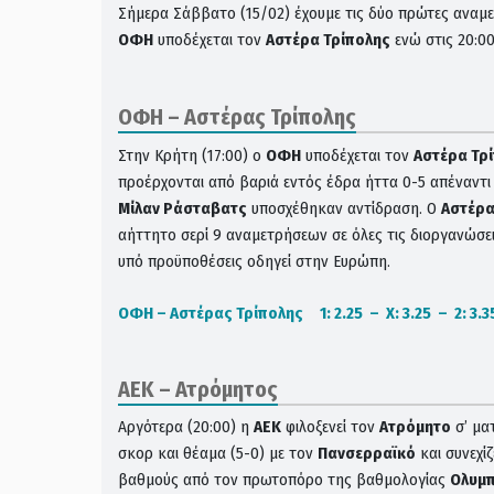
Σήμερα Σάββατο (15/02) έχουμε τις δύο πρώτες αναμε
ΟΦΗ
υποδέχεται τον
Αστέρα Τρίπολης
ενώ στις 20:0
ΟΦΗ – Αστέρας Τρίπολης
Στην Κρήτη (17:00) ο
ΟΦΗ
υποδέχεται τον
Αστέρα Τρ
προέρχονται από βαριά εντός έδρα ήττα 0-5 απέναντ
Μίλαν Ράσταβατς
υποσχέθηκαν αντίδραση. Ο
Αστέρα
αήττητο σερί 9 αναμετρήσεων σε όλες τις διοργανώσεις 
υπό προϋποθέσεις οδηγεί στην Ευρώπη.
ΟΦΗ – Αστέρας Τρίπολης 1: 2.25 – Χ: 3.25 – 2: 3.
ΑΕΚ – Ατρόμητος
Αργότερα (20:00) η
ΑΕΚ
φιλοξενεί τον
Ατρόμητο
σ’ ματ
σκορ και θέαμα (5-0) με τον
Πανσερραϊκό
και συνεχίζ
βαθμούς από τον πρωτοπόρο της βαθμολογίας
Ολυμπ