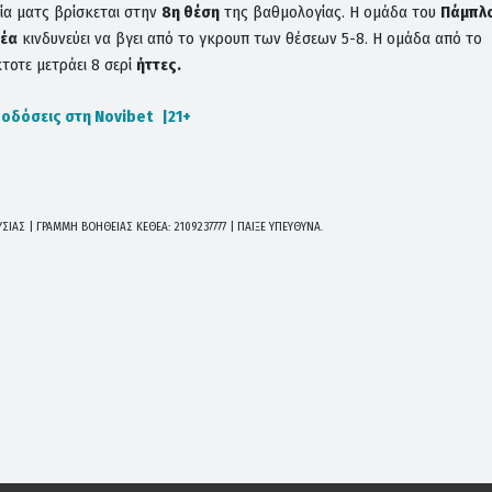
αία ματς βρίσκεται στην
8η θέση
της βαθμολογίας. Η ομάδα του
Πάμπλ
θέα
κινδυνεύει να βγει από το γκρουπ των θέσεων 5-8. Η ομάδα από το
κτοτε μετράει 8 σερί
ήττες.
αποδόσεις στη Novibet |21+
ΙΑΣ | ΓΡΑΜΜΗ ΒΟΗΘΕΙΑΣ ΚΕΘΕΑ: 2109237777 | ΠΑΙΞΕ ΥΠΕΥΘΥΝΑ.