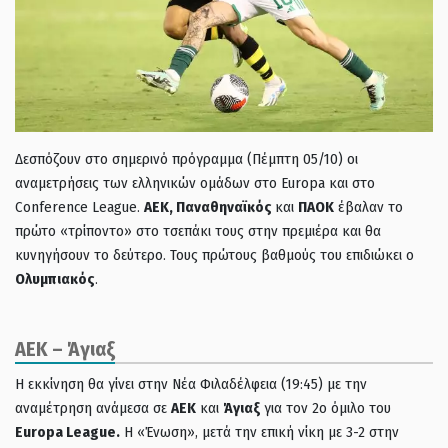
Δεσπόζουν στο σημερινό πρόγραμμα (Πέμπτη 05/10) οι
αναμετρήσεις των ελληνικών ομάδων στο Europa και στο
Conference League.
ΑΕΚ, Παναθηναϊκός
και
ΠΑΟΚ
έβαλαν το
πρώτο «τρίποντο» στο τσεπάκι τους στην πρεμιέρα και θα
κυνηγήσουν το δεύτερο. Τους πρώτους βαθμούς του επιδιώκει ο
Ολυμπιακός
.
ΑΕΚ – Άγιαξ
Η εκκίνηση θα γίνει στην Νέα Φιλαδέλφεια (19:45) με την
αναμέτρηση ανάμεσα σε
ΑΕΚ
και
Άγιαξ
για τον 2ο όμιλο του
Europa League.
Η «Ένωση», μετά την επική νίκη με 3-2 στην