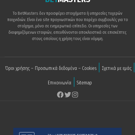
Το BetMasters δεν προσφέρει στοιχήματα ή υπηρεσίες τυχερών
παιχνιδιών. Είναι ένα site προγνωστικών που παρέχει συμβουλές για το
στοίχημα, μόνο σε ενημερωτικό επίπεδο. Οι υπηρεσίες των
διαφημιζόμενων εταιριών, απευθύνονται αποκλειστικά σε επισκέπτες
στους οποίους η χρήση τους είναι νόμιμη.
Όροι χρήσης – Προσωπικά δεδομένα – Cookies
Σχετικά με εμάς
Επικοινωνία
Sitemap