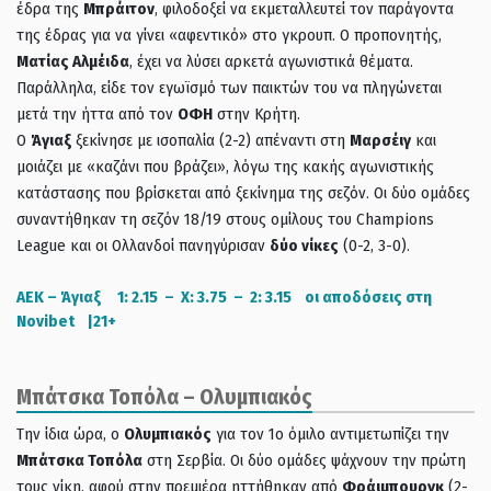
έδρα της
Μπράιτον
, φιλοδοξεί να εκμεταλλευτεί τον παράγοντα
της έδρας για να γίνει «αφεντικό» στο γκρουπ. Ο προπονητής,
Ματίας Αλμέιδα
, έχει να λύσει αρκετά αγωνιστικά θέματα.
Παράλληλα, είδε τον εγωϊσμό των παικτών του να πληγώνεται
μετά την ήττα από τον
ΟΦΗ
στην Κρήτη.
Ο
Άγιαξ
ξεκίνησε με ισοπαλία (2-2) απέναντι στη
Μαρσέιγ
και
μοιάζει με «καζάνι που βράζει», λόγω της κακής αγωνιστικής
κατάστασης που βρίσκεται από ξεκίνημα της σεζόν. Οι δύο ομάδες
συναντήθηκαν τη σεζόν 18/19 στους ομίλους του Champions
League και οι Ολλανδοί πανηγύρισαν
δύο νίκες
(0-2, 3-0).
ΑΕΚ – Άγιαξ 1: 2.15 – Χ: 3.75 – 2: 3.15 οι αποδόσεις στη
Novibet |21+
Μπάτσκα Τοπόλα – Ολυμπιακός
Την ίδια ώρα, ο
Ολυμπιακός
για τον 1ο όμιλο αντιμετωπίζει την
Μπάτσκα Τοπόλα
στη Σερβία. Οι δύο ομάδες ψάχνουν την πρώτη
τους νίκη, αφού στην πρεμιέρα ηττήθηκαν από
Φράιμπουργκ
(2-