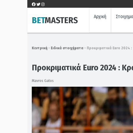
Skip
to
content
Αρχική
Στοιχημα
BET
MASTERS
Κεντρική
•
Ειδικά στοιχήματα
•
Προκριματικά Euro 2024 :
Προκριματικά Euro 2024 : Κρ
Mavros Gatos