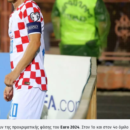
ων της προκριματικής φάσης του
Euro 2024
. Στον 1ο και στον 4ο όμιλο