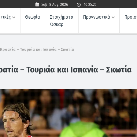
Σαβ, 8 Αυγ. 2026
10:25:27
τικές
Θεωρία
Στοιχήματα
Προγνωστικά
Προϊσ
Όσκαρ
 Κροατία – Τουρκία και Ισπανία – Σκωτία
οατία – Τουρκία και Ισπανία – Σκωτία