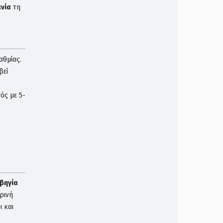
ανία
τη
αθμίας.
βεί
ός με 5-
βηγία
ρινή
ι και