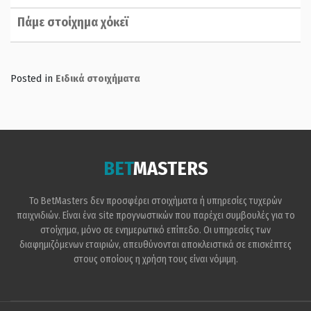
Πάμε στοίχημα χόκεϊ
Posted in
Ειδικά στοιχήματα
BET
MASTERS
Το BetMasters δεν προσφέρει στοιχήματα ή υπηρεσίες τυχερών
παιχνιδιών. Είναι ένα site προγνωστικών που παρέχει συμβουλές για το
στοίχημα, μόνο σε ενημερωτικό επίπεδο. Οι υπηρεσίες των
διαφημιζόμενων εταιριών, απευθύνονται αποκλειστικά σε επισκέπτες
στους οποίους η χρήση τους είναι νόμιμη.