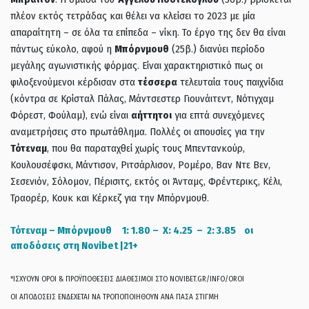
πλέον εκτός τετράδας
και θέλει να κλείσει το 2023 με μία
απαραίτητη – σε όλα τα επίπεδα – νίκη. Το έργο της δεν θα είναι
πάντως εύκολο, αφού η
Μπόρνμουθ
(25β.) διανύει περίοδο
μεγάλης αγωνιστικής φόρμας. Είναι χαρακτηριστικό πως οι
φιλοξενούμενοι κέρδισαν στα
τέσσερα
τελευταία τους παιχνίδια
(κόντρα σε Κρίσταλ Πάλας, Μάντσεστερ Γιουνάιτεντ, Νότιγχαμ
Φόρεστ, Φούλαμ), ενώ είναι
αήττητοι
για επτά συνεχόμενες
αναμετρήσεις στο πρωτάθλημα. Πολλές οι απουσίες για την
Τότεναμ
, που θα παραταχθεί χωρίς τους Μπεντανκούρ,
Κουλουσέφσκι, Μάντισον, Ριτσάρλισον, Ρομέρο, Βαν Ντε Βεν,
Σεσενιόν, Σόλομον, Πέρισιτς, εκτός οι Άνταμς, Φρέντερικς, Κέλι,
Τραορέρ, Κουκ και Κέρκεζ για την Μπόρνμουθ.
Τότεναμ – Μπόρνμουθ 1: 1.80 – Χ: 4.25 – 2: 3.85 οι
αποδόσεις στη Novibet |21+
*ΙΣΧΥΟΥΝ ΟΡΟΙ & ΠΡΟΫΠΟΘΕΣΕΙΣ ΔΙΑΘΕΣΙΜΟΙ ΣΤΟ NOVIBET.GR/INFO/OROI
ΟΙ ΑΠΟΔΟΣΕΙΣ ΕΝΔΕΧΕΤΑΙ ΝΑ ΤΡΟΠΟΠΟΙΗΘΟΥΝ ΑΝΑ ΠΑΣΑ ΣΤΙΓΜΗ