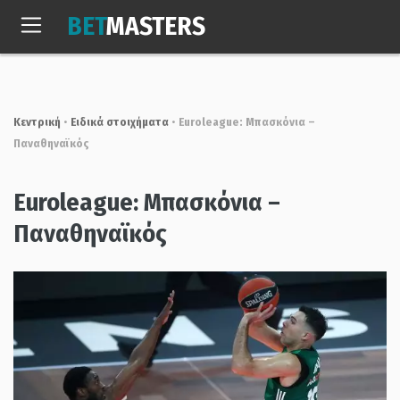
Skip
BET
MASTERS
to
Παρ, 7 Αυγ. 2026
08:04:57
content
Κεντρική
•
Ειδικά στοιχήματα
•
Euroleague: Μπασκόνια –
Παναθηναϊκός
Euroleague: Μπασκόνια –
Παναθηναϊκός