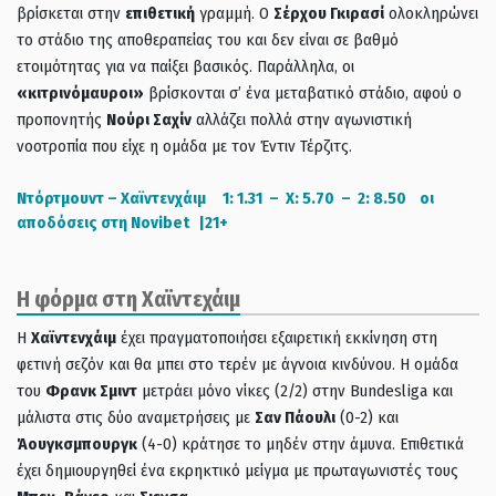
βρίσκεται στην
επιθετική
γραμμή. Ο
Σέρχου Γκιρασί
ολοκληρώνει
το στάδιο της αποθεραπείας του και δεν είναι σε βαθμό
ετοιμότητας για να παίξει βασικός. Παράλληλα, οι
«κιτρινόμαυροι»
βρίσκονται σ’ ένα μεταβατικό στάδιο, αφού ο
προπονητής
Νούρι Σαχίν
αλλάζει πολλά στην αγωνιστική
νοοτροπία που είχε η ομάδα με τον Έντιν Τέρζιτς.
Ντόρτμουντ – Χαϊντενχάιμ 1: 1.31 – Χ: 5.70 – 2: 8.50 οι
αποδόσεις στη Novibet |21+
Η φόρμα στη Χαϊντεχάιμ
Η
Χαϊντενχάιμ
έχει πραγματοποιήσει εξαιρετική εκκίνηση στη
φετινή σεζόν και θα μπει στο τερέν με άγνοια κινδύνου. Η ομάδα
του
Φρανκ Σμιντ
μετράει μόνο νίκες (2/2) στην Bundesliga και
μάλιστα στις δύο αναμετρήσεις με
Σαν Πάουλι
(0-2) και
Άουγκσμπουργκ
(4-0) κράτησε το
μηδέν στην άμυνα. Επιθετικά
έχει δημιουργηθεί ένα εκρηκτικό μείγμα με πρωταγωνιστές τους