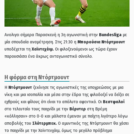
Ανολιγει σήμερα Παρασκευή η 3η αγωνιστική στην
Bundesliga
με
μία σπουδαία αναμέτρηση. Στις 21:30 η
Μπορούσια Ντόρτμουντ
υποδέχεται τη
Χαϊντεχάιμ.
Οι φιλοξενούμενοι ως τώρα έχουν
παρουσιάσει ένα άκρως ανταγωνιστικό σύνολο.
Η φόρμα στη Ντόρτμουντ
Η
Ντόρτμουντ
ξεκίνησε τις αγωνιστικές της υποχρεώσεις με μια
νίκη και μια ισοπαλία και μέσα στην έδρα της φιλοδοξεί να δείξει σε
εχθρούς και φίλους ότι είναι το απόλυτο αφεντικό. Οι
Βεστφαλοί
στο τελευταίο τους παιχνίδι με την
Βέρντερ
στη Βρέμη
«κόλλησαν» στο 0-0 και μάλιστα έμειναν με παίχτη λιγότερο λόγω
αποβολής του
Σλότερμπεκ.
Ο αμυντικός της Ντόρτμουντ θα χάσει
το παιχνίδι με την Χαϊντενχάιμ, όμως το μεγάλο πρόβλημα