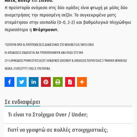
Μπεκ,
Βάνερ
και
Σιενσα.
Η προϊστορία ανάμεσα στις δύο ομάδες είναι φτωχή με μόλις δύο
αναμετρήσεις την περασμένη σεζόν. Τα συγκεκριμένα ματς
σταμάτησαν στην ισοπαλία (0-0, 2-2) και βαθμολογικά πληγώθηκε
περισσότερο η
Ντόρτμουντ.
*ΙΣΧΥΟΥΝ ΟΡΟΙ & ΠΡΟΫΠΟΘΕΣΕΙΣ ΔΙΑΘΕΣΙΜΟΙ ΣΤΟ NOVIBET.GR/INFO/OROI
ΟΙ ΑΠΟΔΟΣΕΙΣ ΕΝΔΕΧΕΤΑΙ ΝΑ ΤΡΟΠΟΠΟΙΗΘΟΥΝ ΑΝΑ ΠΑΣΑ ΣΤΙΓΜΗ
21+| ΑΡΜΟΔΙΟΣ ΡΥΘΜΙΣΤΗΣ:ΕΕΕΠ | ΚΙΝΔΥΝΟΣ ΕΘΙΣΜΟΥ & ΑΠΩΛΕΙΑΣ ΠΕΡΙΟΥΣΙΑΣ | ΓΡΑΜΜΗ ΒΟΗΘΕΙΑΣ
ΚΕΘΕΑ: 2109237777 | ΠΑΙΞΕ ΥΠΕΥΘΥΝΑ.
Σε ενδιαφέρει
Τι είναι το Στοίχημα Over / Under;
Γιατί να γραφτώ σε πολλές στοιχηματικές;