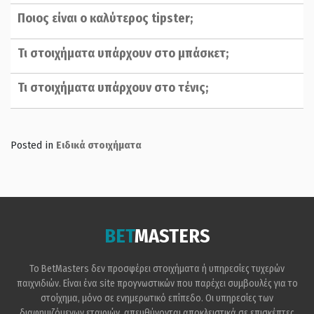
Ποιος είναι ο καλύτερος tipster;
Τι στοιχήματα υπάρχουν στο μπάσκετ;
Τι στοιχήματα υπάρχουν στο τένις;
Posted in
Ειδικά στοιχήματα
BET
MASTERS
Το BetMasters δεν προσφέρει στοιχήματα ή υπηρεσίες τυχερών
παιχνιδιών. Είναι ένα site προγνωστικών που παρέχει συμβουλές για το
στοίχημα, μόνο σε ενημερωτικό επίπεδο. Οι υπηρεσίες των
διαφημιζόμενων εταιριών, απευθύνονται αποκλειστικά σε επισκέπτες