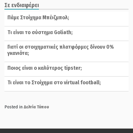
Σε ενδιαφέρει
Πάμε Στοίχημα Μπέιζμπολ;
Tι είναι το σύστημα Goliath;
Γιατί οι στοιχηματικές πλατφόρμες δίνουν 0%
γκανιότα;
Ποιος είναι ο καλύτερος tipster;
Τι είναι το Στοίχημα στο virtual football;
Posted in
Δελτία Τύπου