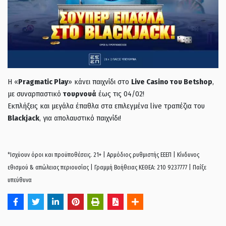
H «
Pragmatic Play
» κάνει παιχνίδι στο
Live Casino του Betshop
,
με συναρπαστικό
τουρνουά
έως τις 04/02!
Εκπλήξεις και μεγάλα έπαθλα στα επιλεγμένα live τραπέζια του
Blackjack
, για απολαυστικό παιχνίδι!
*Ισχύουν όροι και προϋποθέσεις. 21+ | Αρμόδιος ρυθμιστής ΕΕΕΠ | Κίνδυνος
εθισμού & απώλειας περιουσίας | Γραμμή Βοήθειας ΚΕΘΕΑ: 210 9237777 | Παίξε
υπεύθυνα