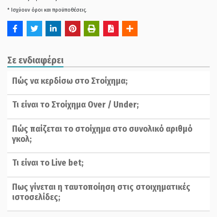
* Ισχύουν όροι και προϋποθέσεις.
Σε ενδιαφέρει
Πώς να κερδίσω στο Στοίχημα;
Τι είναι το Στοίχημα Over / Under;
Πώς παίζεται το στοίχημα στο συνολικό αριθμό
γκολ;
Τι είναι το Live bet;
Πως γίνεται η ταυτοποίηση στις στοιχηματικές
ιστοσελίδες;