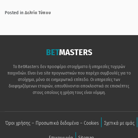
Posted in
Δελτία Τύπου
BET
MASTERS
Το BetMasters δεν προσφέρει στοιχήματα ή υπηρεσίες τυχερών
παιχνιδιών. Είναι ένα site προγνωστικών που παρέχει συμβουλές για το
στοίχημα, μόνο σε ενημερωτικό επίπεδο. Οι υπηρεσίες των
διαφημιζόμενων εταιριών, απευθύνονται αποκλειστικά σε επισκέπτες
στους οποίους η χρήση τους είναι νόμιμη.
Όροι χρήσης – Προσωπικά δεδομένα – Cookies
Σχετικά με εμάς
Επικοινωνία
Sitemap