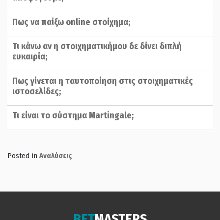
Πως να παίξω online στοίχημα;
Τι κάνω αν η στοιχηματικήμου δε δίνει διπλή
ευκαιρία;
Πως γίνεται η ταυτοποίηση στις στοιχηματικές
ιστοσελίδες;
Τι είναι το σύστημα Martingale;
Posted in
Αναλύσεις
BET
MASTERS