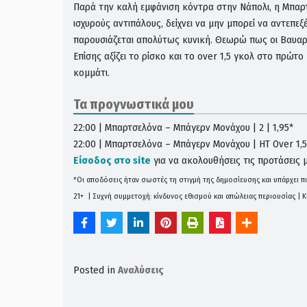
Παρά την καλή εμφάνιση κόντρα στην Νάπολι, η Μπαρτσ
ισχυρούς αντιπάλους, δείχνει να μην μπορεί να αντεπεξέ
παρουσιάζεται απολύτως κυνική. Θεωρώ πως οι Βαυαροί
Επίσης αξίζει το ρίσκο και το over 1,5 γκολ στο πρώτο
κομμάτι.
Τα προγνωστικά μου
22:00 | Μπαρτσελόνα – Μπάγερν Μονάχου | 2 | 1,95*
22:00 | Μπαρτσελόνα – Μπάγερν Μονάχου | HT Over 1,5 
Είσοδος στο site
για να ακολουθήσεις τις προτάσεις 
*Οι αποδόσεις ήταν σωστές τη στιγμή της δημοσίευσης και υπάρχει π
21+ | Συχνή συμμετοχή: κίνδυνος εθισμού και απώλειας περιουσίας | Κ
Posted in
Αναλύσεις