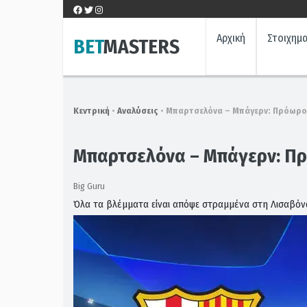
Skip
to
content
Αρχική
Στοιχημα
BET
MASTERS
Κεντρική
•
Αναλύσεις
•
Μπαρτσελόνα – Μπάγερν: Πρόωρο
Μπαρτσελόνα – Μπάγερν: Πρ
Big Guru
Όλα τα βλέμματα είναι απόψε στραμμένα στη Λισαβόνα