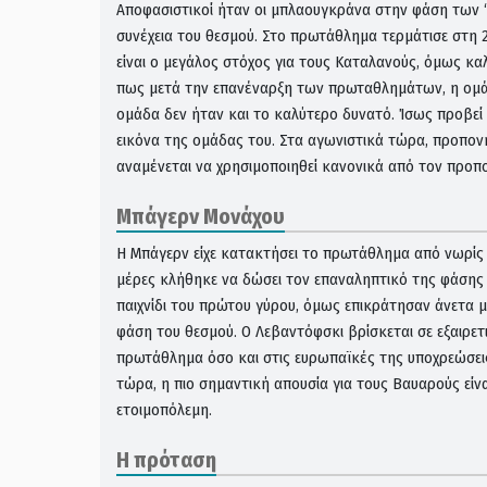
Αποφασιστικοί ήταν οι μπλαουγκράνα στην φάση των “
συνέχεια του θεσμού. Στο πρωτάθλημα τερμάτισε στη 
είναι ο μεγάλος στόχος για τους Καταλανούς, όμως καλ
πως μετά την επανέναρξη των πρωταθλημάτων, η ομάδα
ομάδα δεν ήταν και το καλύτερο δυνατό. Ίσως προβεί 
εικόνα της ομάδας του. Στα αγωνιστικά τώρα, προπον
αναμένεται να χρησιμοποιηθεί κανονικά από τον προπ
Μπάγερν Μονάχου
Η Μπάγερν είχε κατακτήσει το πρωτάθλημα από νωρίς κ
μέρες κλήθηκε να δώσει τον επαναληπτικό της φάσης 
παιχνίδι του πρώτου γύρου, όμως επικράτησαν άνετα με
φάση του θεσμού. Ο Λεβαντόφσκι βρίσκεται σε εξαιρετ
πρωτάθλημα όσο και στις ευρωπαϊκές της υποχρεώσεις
τώρα, η πιο σημαντική απουσία για τους Βαυαρούς είνα
ετοιμοπόλεμη.
Η πρόταση