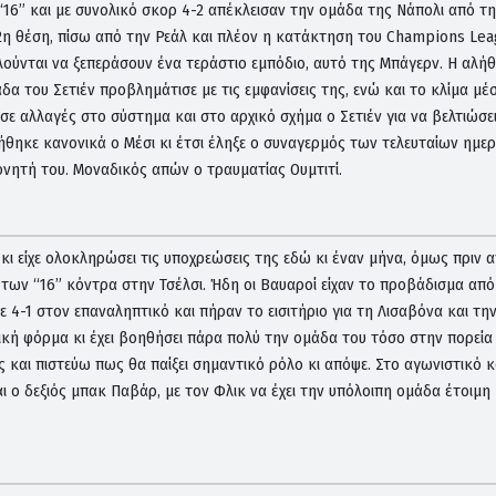
16” και με συνολικό σκορ 4-2 απέκλεισαν την ομάδα της Νάπολι από τη
2η θέση, πίσω από την Ρεάλ και πλέον η κατάκτηση του Champions Le
ούνται να ξεπεράσουν ένα τεράστιο εμπόδιο, αυτό της Μπάγερν. Η αλήθε
 του Σετιέν προβλημάτισε με τις εμφανίσεις της, ενώ και το κλίμα μέ
σε αλλαγές στο σύστημα και στο αρχικό σχήμα ο Σετιέν για να βελτιώσε
ήθηκε κανονικά ο Μέσι κι έτσι έληξε ο συναγερμός των τελευταίων ημε
ονητή του. Μοναδικός απών ο τραυματίας Ουμτιτί.
ι είχε ολοκληρώσει τις υποχρεώσεις της εδώ κι έναν μήνα, όμως πριν α
των “16” κόντρα στην Τσέλσι. Ήδη οι Βαυαροί είχαν το προβάδισμα από
 4-1 στον επαναληπτικό και πήραν το εισιτήριο για τη Λισαβόνα και την
ική φόρμα κι έχει βοηθήσει πάρα πολύ την ομάδα του τόσο στην πορεία
 και πιστεύω πως θα παίξει σημαντικό ρόλο κι απόψε. Στο αγωνιστικό 
ι ο δεξιός μπακ Παβάρ, με τον Φλικ να έχει την υπόλοιπη ομάδα έτοιμη 