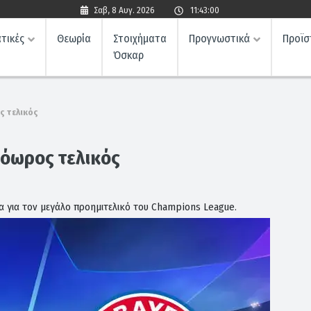
Σαβ, 8 Αυγ. 2026
11:43:00
τικές
Θεωρία
Στοιχήματα
Προγνωστικά
Προϊσ
Όσκαρ
ς τελικός
όωρος τελικός
 για τον μεγάλο προημιτελικό του Champions League.