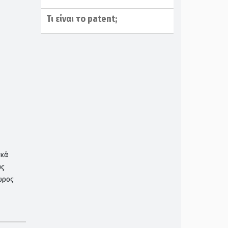
Τι είναι το patent;
ικά
υς
όωρος