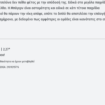
ελόνα δεν πείθει φέτος με την απόδοσή της. Ειδικά στα μεγάλα παιχνίδ
λθει. Η Μπάγερν είναι ασταμάτητη και ειδικά σε κάτι τέτοια παιχνίδια
 θα πάρουν την νίκη απόψε, οπότε το διπλό θα αποτελέσει την επιλογή
 ημίχρονο, με δεδομένο πως αμφότερες οι ομάδες είναι ικανότατες στο ε
| 2,27*
μου!
ιθανότητα να έχουν μεταβληθεί
ΕΘΕΑ: 2109215776