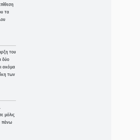
επίθεση
ου τα
λου
αρξη του
ι δύο
ει ακόμα
νίκη των
.
σε μόλις
υο πάνω