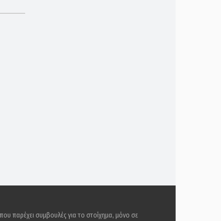
 που παρέχει συμβουλές για το στοίχημα, μόνο σε