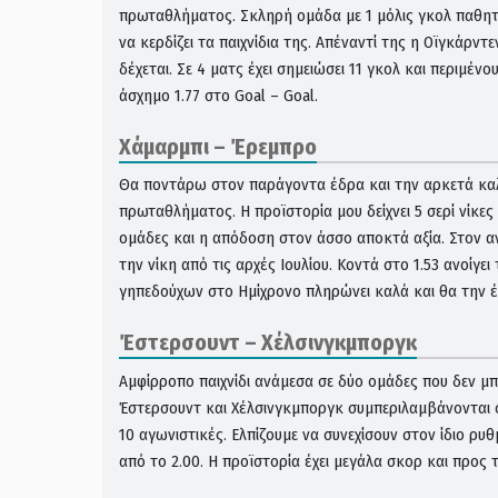
πρωταθλήματος. Σκληρή ομάδα με 1 μόλις γκολ παθητι
να κερδίζει τα παιχνίδια της. Απέναντί της η Οϊγκάρντε
δέχεται. Σε 4 ματς έχει σημειώσει 11 γκολ και περιμέ
άσχημο 1.77 στο Goal – Goal.
Χάμαρμπι – Έρεμπρο
Θα ποντάρω στον παράγοντα έδρα και την αρκετά καλ
πρωταθλήματος. Η προϊστορία μου δείχνει 5 σερί νίκε
ομάδες και η απόδοση στον άσσο αποκτά αξία. Στον αν
την νίκη από τις αρχές Ιουλίου. Κοντά στο 1.53 ανοίγ
γηπεδούχων στο Ημίχρονο πληρώνει καλά και θα την έ
Έστερσουντ – Χέλσινγκμποργκ
Αμφίρροπο παιχνίδι ανάμεσα σε δύο ομάδες που δεν μ
Έστερσουντ και Χέλσινγκμποργκ συμπεριλαμβάνονται στ
10 αγωνιστικές. Ελπίζουμε να συνεχίσουν στον ίδιο ρυθ
από το 2.00. Η προϊστορία έχει μεγάλα σκορ και προς τ