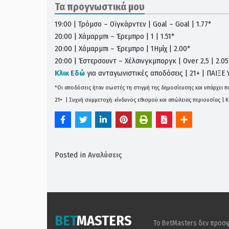
Τα προγνωστικά μου
19:00 | Τρόμσο – Οϊγκάρντεν | Goal – Goal | 1.77*
20:00 | Χάμαρμπι – Έρεμπρο | 1 | 1.51*
20:00 | Χάμαρμπι – Έρεμπρο | 1Ημίχ | 2.00*
20:00 | Έστερσουντ – Χέλσινγκμποργκ | Over 2,5 | 2.05
Κλικ Εδώ
για ανταγωνιστικές αποδόσεις | 21+ | ΠΑΙ
*Οι αποδόσεις ήταν σωστές τη στιγμή της δημοσίευσης και υπάρχει π
21+
| Συχνή συμμετοχή: κίνδυνος εθισμού και απώλειας περιουσίας | Κ
Posted in
Αναλύσεις
BET
MASTERS
Το BetMasters δεν προσφέ