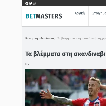
Skip
to
content
Αρχική
Στοιχημα
BET
MASTERS
Κεντρική
•
Αναλύσεις
•
Τα βλέμματα στη σκανδιναβική χε
Τα βλέμματα στη σκανδιναβι
Fra