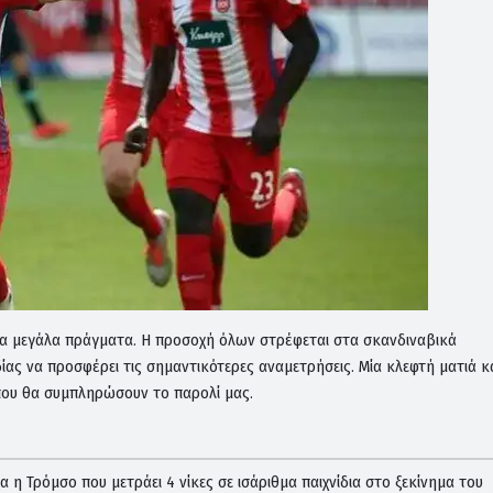
για μεγάλα πράγματα. Η προσοχή όλων στρέφεται στα σκανδιναβικά
ας να προσφέρει τις σημαντικότερες αναμετρήσεις. Μία κλεφτή ματιά κ
που θα συμπληρώσουν το παρολί μας.
η Τρόμσο που μετράει 4 νίκες σε ισάριθμα παιχνίδια στο ξεκίνημα του