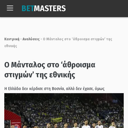
Skip
BET
MASTERS
to
Παρ, 7 Αυγ. 2026
19:55:33
content
Κεντρική
•
Αναλύσεις
•
Ο Μάνταλος στο ‘άθροισμα στιγμών’ της
εθνικής
Ο Μάνταλος στο ‘άθροισμα
στιγμών’ της εθνικής
Η Ελλάδα δεν κέρδισε στη Βοσνία, αλλά δεν έχασε, όμως