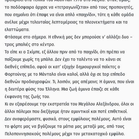
το ποδόσφαιρο άρχισε να «τετραγωνίζεται» από τους προπονητές,
που σημαίνει ότι έπαψε να είναι απλό «παιχνίδι», τότε η κάθε ομάδα
ανέλυε μέχρι τελευταίας λεπτομέρειας τα πλεονεκτήματα και τα
ελαττώματα.
Φτάσαμε στο σήμερα. Η εθνική μας δεν μπορούσε ν’ αλλάξει δυο –
τρεις μπαλιές στο κέντρο.
Το είπε κι ο Σκίμπε, εξ άλλου πριν από το παιχνίδι, ότι πρέπει να
παίζουμε χωρίς τη μπάλα. Δεν έχει το ταλέντο να το κάνει σε
διεθνές επίπεδο, αφού οι κατ’ εξοχήν δημιουργικοί παίκτες ο
Φορτούνης με το Μάνταλο είναι καλοί, αλλά όχι σε top επίπεδο
διεθνών προδιαγραφών. Τι, λοιπόν, μας απέμεινε; Η άμυνα, που είναι
η δευτέρα φύσις του Έλληνα. Μια ζωή άμυνα έπαιζε σε κάθε
έκφανση της ζωής του.
Κι αν εξαιρέσουμε την εκστρατεία του Μεγάλου Αλεξάνδρου, όλοι οι
άλλοι πόλεμοι που διεξήγαμε ήταν αμυντικοί και ποτέ επιθετικοί.
Δεν αναφερόμαστε, φυσικά, στους εμφύλιους πολέμους. Αυτό είναι
το φόρτε μας να βγάζουμε τα μάτια μας μεταξύ μας, από τους
Πελοποννησιακούς πολέμους μέχρι τον μετακατοχικό εμφύλιο.