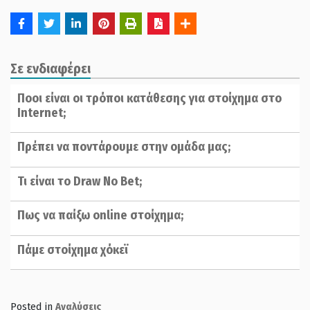
Σε ενδιαφέρει
Ποοι είναι οι τρόποι κατάθεσης για στοίχημα στο
Internet;
Πρέπει να ποντάρουμε στην ομάδα μας;
Τι είναι το Draw No Bet;
Πως να παίξω online στοίχημα;
Πάμε στοίχημα χόκεϊ
Posted in
Αναλύσεις