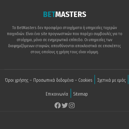
BET
MASTERS
Το BetMasters δεν προσφέρει στοιχήματα ή υπηρεσίες τυχερών
παιχνιδιών. Είναι ένα site προγνωστικών που παρέχει συμβουλές για το
στοίχημα, μόνο σε ενημερωτικό επίπεδο. Οι υπηρεσίες των
διαφημιζόμενων εταιριών, απευθύνονται αποκλειστικά σε επισκέπτες
στους οποίους η χρήση τους είναι νόμιμη.
Όροι χρήσης – Προσωπικά δεδομένα – Cookies
Σχετικά με εμάς
Επικοινωνία
Sitemap