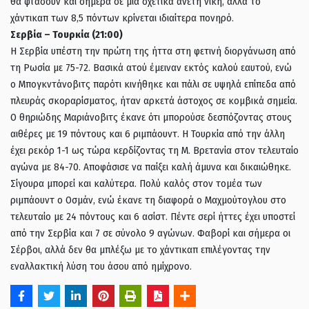
θα φτάσουν και σήμερα σε μια σχετικά άνετη νίκη, αλλά το
χάντικαπ των 8,5 πόντων κρίνεται ιδιαίτερα πονηρό.
Σερβία – Τουρκία (21:00)
Η Σερβία υπέστη την πρώτη της ήττα στη φετινή διοργάνωση από
τη Ρωσία με 75-72. Βασικά ατού έμειναν εκτός καλού εαυτού, ενώ
ο Μπογκντάνοβιτς παρότι κινήθηκε και πάλι σε υψηλά επίπεδα από
πλευράς σκοραρίσματος, ήταν αρκετά άστοχος σε κομβικά σημεία.
Ο θηριώδης Μαριάνοβιτς έκανε ότι μπορούσε δεσπόζοντας στους
αιθέρες με 19 πόντους και 6 ριμπάουντ. Η Τουρκία από την άλλη
έχει ρεκόρ 1-1 ως τώρα κερδίζοντας τη Μ. Βρετανία στον τελευταίο
αγώνα με 84-70. Αποφάσισε να παίξει καλή άμυνα και δικαιώθηκε.
Σίγουρα μπορεί και καλύτερα. Πολύ καλός στον τομέα των
ριμπάουντ ο Οσμάν, ενώ έκανε τη διαφορά ο Μαχμούτογλου στο
τελευταίο με 24 πόντους και 6 ασίστ. Πέντε σερί ήττες έχει υποστεί
από την Σερβία και 7 σε σύνολο 9 αγώνων. Φαβορί και σήμερα οι
Σέρβοι, αλλά δεν θα μπλέξω με το χάντικαπ επιλέγοντας την
εναλλακτική λύση του άσου από ημίχρονο.