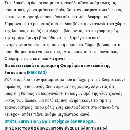
Έτσι, λοιπόν, η Φουρέιρα με το τραγούδι «Fuego» έχει όλες τις
προοπτικές για να φτάσει σε θρίαμβο στον αποψινό τελικό, εκτός
πια κι αν το Ισραήλ παρουσιάσει κάτι εντελώς διαφορετικό.
Σύμφωνα με τα ρεπορτάζ από τη Λισαβόνα, η ανταγωνίστρια χώρα
της Κύπρου, ετοιμάζει εκπλήξεις, βλέποντας μια «σίγουρη» μέχρι
την προηγούμενη εβδομάδα να της ξεφεύγει και αυτές
αναμένονται να είναι στη σκηνική παρουσία. Τώρα, βέβαια, κατά
πόσο θα μπορέσει να κλέψει τις εντυπώσεις από τη showoman,
Φουρέιρα, είναι κάτι που θα φανεί.
Θα κάνει τελικά το «μπαμ» η Φουρέιρα στον τελικό της
Eurovision; (
ΚΛΙΚ ΕΔΩ
)
.
Μάλιστα, μέσα στον φαβοριτισμό που υπάρχει για την Κύπρο, έκανε
δηλώσεις ο υπουργός Οικονομικών της χώρας, λέγοντας ότι
μπορεί η Κύπρος να διοργανώσει το διαγωνισμό της νέας χρονιάς.
Εκτός των άλλων, μια πολύ έξυπνη κίνηση έκανε το τιμ της
τραγουδίστριας, αφού μόλις χθες κυκλοφόρησε στα ισπανικά το
«Fuego», οπότε πιάνει ακόμα μεγαλύτερο κοινό.
Οπότε, Eurovision χωρίς στοίχημα δεν υπάρχει…
Οι χώρες που θα διαγωνιστούν είναι, με βάση τη σειρά