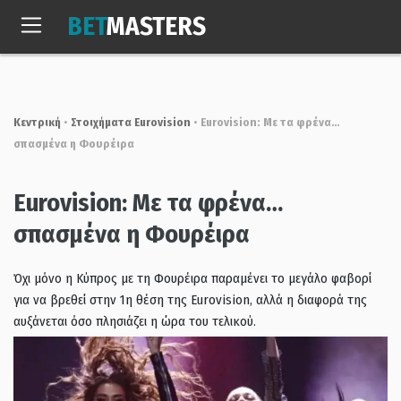
Skip
BET
MASTERS
to
Πεμ, 6 Αυγ. 2026
05:14:36
content
Κεντρική
•
Στοιχήματα Eurovision
•
Eurovision: Με τα φρένα…
σπασμένα η Φουρέιρα
Eurovision: Με τα φρένα…
σπασμένα η Φουρέιρα
Όχι μόνο η Κύπρος με τη Φουρέιρα παραμένει το μεγάλο φαβορί
για να βρεθεί στην 1η θέση της Eurovision, αλλά η διαφορά της
αυξάνεται όσο πλησιάζει η ώρα του τελικού.