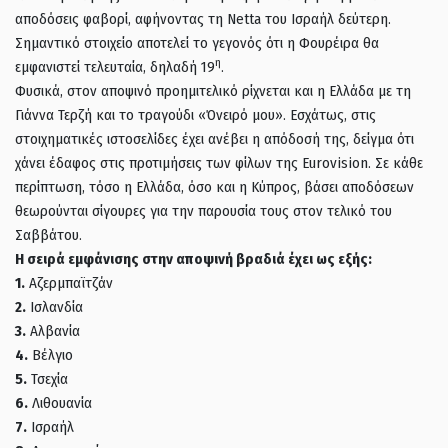
αποδόσεις φαβορί, αφήνοντας τη Netta του Ισραήλ δεύτερη.
Σημαντικό στοιχείο αποτελεί το γεγονός ότι η Φουρέιρα θα
η
εμφανιστεί τελευταία, δηλαδή 19
.
Φυσικά, στον αποψινό προημιτελικό ρίχνεται και η Ελλάδα με τη
Γιάννα Τερζή και το τραγούδι «Όνειρό μου». Εσχάτως, στις
στοιχηματικές ιστοσελίδες έχει ανέβει η απόδοσή της, δείγμα ότι
χάνει έδαφος στις προτιμήσεις των φίλων της Eurovision. Σε κάθε
περίπτωση, τόσο η Ελλάδα, όσο και η Κύπρος, βάσει αποδόσεων
θεωρούνται σίγουρες για την παρουσία τους στον τελικό του
Σαββάτου.
Η σειρά εμφάνισης στην αποψινή βραδιά έχει ως εξής:
1.
Αζερμπαϊτζάν
2.
Ισλανδία
3.
Αλβανία
4.
Βέλγιο
5.
Τσεχία
6.
Λιθουανία
7.
Ισραήλ