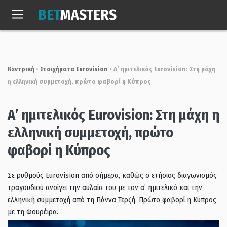
Skip
BET
MASTERS
to
Πεμ, 6 Αυγ. 2026
23:49:55
content
Κεντρική
•
Στοιχήματα Eurovision
•
Α’ ημιτελικός Eurovision: Στη μάχη
η ελληνική συμμετοχή, πρώτο φαβορί η Κύπρος
Α’ ημιτελικός Eurovision: Στη μάχη η
ελληνική συμμετοχή, πρώτο
φαβορί η Κύπρος
Σε ρυθμούς Eurovision από σήμερα, καθώς ο ετήσιος διαγωνισμός
τραγουδιού ανοίγει την αυλαία του με τον α’ ημιτελικό και την
ελληνική συμμετοχή από τη Γιάννα Τερζή. Πρώτο φαβορί η Κύπρος
με τη Φουρέιρα.