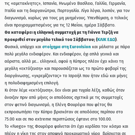
τις «αμετακίνητες», Ισπανία, Ηνωμένο Βασίλειο, Γαλλία, Γερμανία,
Ιταλία και τη διοργανώτρια, Πορτογαλία. Λίγα λόγια, λοιπόν, για τον
διαγωνισμό, κυρίως για τους μη μυημένους. Υπενθύμιση, ο τελικός
είναι προγραμματισμένος για τις 12 Μαΐου, ημέρα Σάββατο.
Θα καταφέρει η ελληνική συμμετοχή με τη Γιάννα Τερζή να
προκριθεί στον μεγάλο τελικό του Σάββατου; (
ΚΛΙΚ ΕΔΩ
)
.
Φυσικά, υπάρχει και
στοίχημα στη Eurovision
και μάλιστα με πάρα
πολύ μεγάλο ενδιαφέρον. Και ενδιαφέρον, όχι απλά γενικά και
αόριστα, αλλά με… ελληνικό, αφού η Κύπρος πλέον έχει κάνει τη
μεγάλη «εκτόξευση» και παρουσιάζεται ως το πρώτο φαβορί της
διοργάνωσης, «γκρεμίζοντας» το Ισραήλ που ήταν εδώ και μήνες
η πολυδιαφημισμένη επιλογή.
Κι όταν λέμε «εκτόξευση», δεν είναι μια τυχαία λέξη, καθώς όταν
άνοιξαν πριν από μήνες οι αποδόσεις σχετικά με τις συμμετοχές
στον φετινό διαγωνισμό, η Ελένη Φουρέιρα που φέτος θα
εκπροσωπήσει την Κύπρο βρισκόταν σε αποδόσεις περίπου στο
75.00 και σε πιο extreme περιπτώσεις έφτανε στο 100.00.
Το «Fuego» της Φουρέιρα φαίνεται ότι έχει κερδίσει τον κόσμο και
πλέον η νίκη της στον αποψινό προκριματικό γύρο βρίσκεται σε