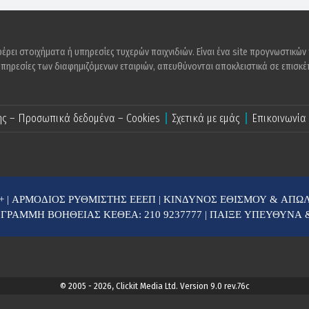
ρει στοιχήματα ή υπηρεσίες τυχερών παιχνιδιών. Είναι ένα site προγνωστικών
υπηρεσίες των διαφημιζόμενων εταιριών, απευθύνονται αποκλειστικά σε επισκέπ
ης – Προσωπικά δεδομένα – Cookies
Σχετικά με εμάς
Επικοινωνία
© 2005 - 2026, Clickit Media Ltd. Version 9.0 rev.76c