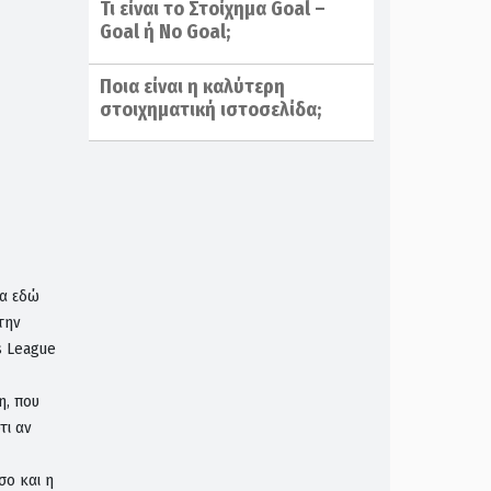
Τι είναι το Στοίχημα Goal –
Goal ή No Goal;
Ποια είναι η καλύτερη
στοιχηματική ιστοσελίδα;
μα εδώ
την
s League
η, που
τι αν
σο και η