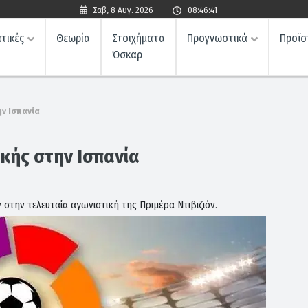
Σαβ, 8 Αυγ. 2026
08:46:42
τικές
Θεωρία
Στοιχήματα
Προγνωστικά
Προϊσ
Όσκαρ
ην Ισπανία
ικής στην Ισπανία
στην τελευταία αγωνιστική της Πριμέρα Ντιβιζιόν.