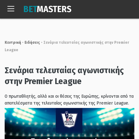
Skip
BET
MASTERS
to
Σαβ, 8 Αυγ. 2026
20:01:04
content
Κεντρική
•
Ειδήσεις
•
Σενάρια τελευταίας αγωνιστικής στην Premier
League
Σενάρια τελευταίας αγωνιστικής
στην Premier League
Ο πρωταθλητής, αλλά και οι θέσεις της Ευρώπης, κρίνονται από τα
αποτελέσματα της τελευταίας αγωνιστικής της Premier League.