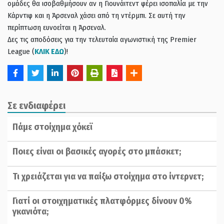
ομάδες θα ισοβαθμήσουν αν η Γιουνάιτεντ φέρει ισοπαλία με την
Κάρντιφ και η Άρσεναλ χάσει από τη ντέρμπι. Σε αυτή την
περίπτωση ευνοείται η Άρσεναλ.
Δες τις αποδόσεις για την τελευταία αγωνιστική της Premier
League (
ΚΛΙΚ ΕΔΩ
)!
Σε ενδιαφέρει
Πάμε στοίχημα χόκεϊ
Ποιες είναι οι βασικές αγορές στο μπάσκετ;
Τι χρειάζεται για να παίξω στοίχημα στο ίντερνετ;
Γιατί οι στοιχηματικές πλατφόρμες δίνουν 0%
γκανιότα;