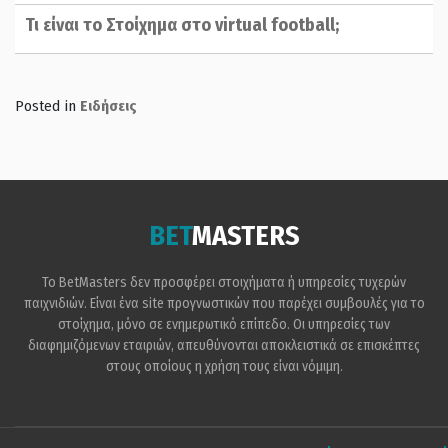
Τι είναι το Στοίχημα στο virtual football;
Posted in
Ειδήσεις
BET
MASTERS
Το BetMasters δεν προσφέρει στοιχήματα ή υπηρεσίες τυχερών
παιχνιδιών. Είναι ένα site προγνωστικών που παρέχει συμβουλές για το
στοίχημα, μόνο σε ενημερωτικό επίπεδο. Οι υπηρεσίες των
διαφημιζόμενων εταιριών, απευθύνονται αποκλειστικά σε επισκέπτες
στους οποίους η χρήση τους είναι νόμιμη.